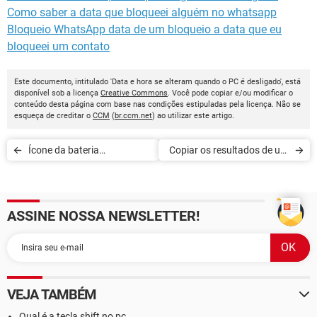
Como saber a data que bloqueei alguém no whatsapp
Bloqueio WhatsApp data de um bloqueio a data que eu
bloqueei um contato
Este documento, intitulado 'Data e hora se alteram quando o PC é desligado', está
disponível sob a licença
Creative Commons
. Você pode copiar e/ou modificar o
conteúdo desta página com base nas condições estipuladas pela licença. Não se
esqueça de creditar o
CCM
(
br.ccm.net
) ao utilizar este artigo.
Ícone da bateria
Copiar os resultados de um
desapareceu
comando Windows
ASSINE NOSSA NEWSLETTER!
VEJA TAMBÉM
Qual é a tecla shift no pc