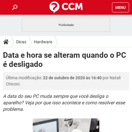
MENU
INÍCIO
JOGOS
WHATSAPP
DICAS
Dicas
Hardware
CELULAR
FACEBOOK
JOGOS
WHATSAPP
DOWNLOADS
Data e hora se alteram quando o PC
OUTLOOK
EXCEL
CELULAR
FACEBOOK
é desligado
INSTAGRAM
JOGOS
GMAIL
WHATSAPP
FÓRUM
OUTLOOK
EXCEL
GUIA DE COMPRAS
CELULAR
FACEBOOK
Última modificação:
22 de outubro de 2020 às 16:40
por
Natali
INSTAGRAM
JOGOS
GMAIL
WHATSAPP
GLOSSÁRIO
OUTLOOK
Chiconi
.
EXCEL
GUIA DE COMPRAS
CELULAR
FACEBOOK
INSTAGRAM
JOGOS
GMAIL
WHATSAPP
A data do seu PC muda sempre que você desliga o
OUTLOOK
EXCEL
aparelho? Veja por que isso acontece e como resolver esse
GUIA DE COMPRAS
CELULAR
FACEBOOK
problema.
INSTAGRAM
GMAIL
OUTLOOK
EXCEL
GUIA DE COMPRAS
INSTAGRAM
GMAIL