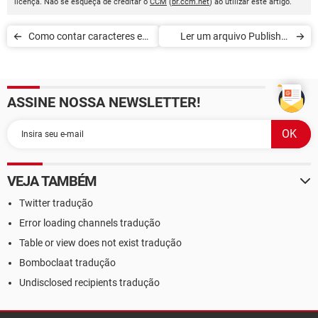
licença. Não se esqueça de creditar o
CCM
(
br.ccm.net
) ao utilizar este artigo.
Como contar caracteres e
Ler um arquivo Publisher
palavras no Word
(.pub) sans Publisher
ASSINE NOSSA NEWSLETTER!
VEJA TAMBÉM
Twitter tradução
Error loading channels tradução
Table or view does not exist tradução
Bomboclaat tradução
Undisclosed recipients tradução