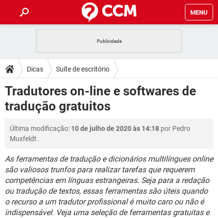
MENU
INÍCIO
JOGOS
WHATSAPP
DICAS
Dicas
Suíte de escritório
CELULAR
FACEBOOK
JOGOS
WHATSAPP
DOWNLOADS
Tradutores on-line e softwares de
OUTLOOK
EXCEL
CELULAR
FACEBOOK
tradução gratuitos
INSTAGRAM
JOGOS
GMAIL
WHATSAPP
FÓRUM
OUTLOOK
EXCEL
GUIA DE COMPRAS
CELULAR
FACEBOOK
Última modificação:
10 de julho de 2020 às 14:18
por
Pedro
INSTAGRAM
JOGOS
GMAIL
WHATSAPP
GLOSSÁRIO
OUTLOOK
Muxfeldt
.
EXCEL
GUIA DE COMPRAS
CELULAR
FACEBOOK
INSTAGRAM
JOGOS
GMAIL
WHATSAPP
As ferramentas de tradução e dicionários multilíngues online
OUTLOOK
EXCEL
são valiosos trunfos para realizar tarefas que requerem
GUIA DE COMPRAS
CELULAR
FACEBOOK
competências em línguas estrangeiras. Seja para a redação
INSTAGRAM
GMAIL
OUTLOOK
EXCEL
ou tradução de textos, essas ferramentas são úteis quando
GUIA DE COMPRAS
o recurso a um tradutor profissional é muito caro ou não é
INSTAGRAM
GMAIL
indispensável. Veja uma seleção de ferramentas gratuitas e