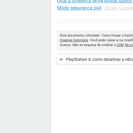
Qual a diferença entre limpar dados
Modo segurança ps4
-
Dicas -Conso
Este documento, intitulado ' Como limpar o histór
Creative Commons
. Você pode copiar e/ou modif
licença. Não se esqueça de creditar o
CCM
(
br.c
PlayStation 4: como desativar a vib
do controle?