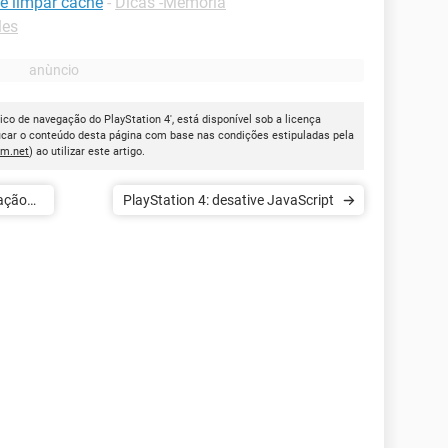
 e limpar cache
-
Dicas -Memória
les
ico de navegação do PlayStation 4', está disponível sob a licença
icar o conteúdo desta página com base nas condições estipuladas pela
cm.net
) ao utilizar este artigo.
ração
PlayStation 4: desative JavaScript