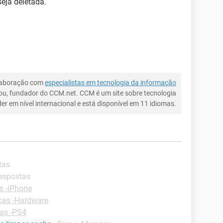
eja deletada.
laboração com
especialistas em tecnologia da informação
ou, fundador do CCM.net. CCM é um site sobre tecnologia
íder em nível internacional e está disponível em 11 idiomas.
tas
respostas
s -iPhone
cas -Hardware
as -PS4