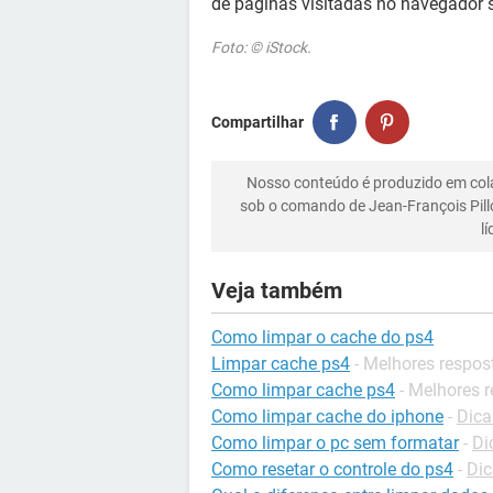
de páginas visitadas no navegador s
Foto: © iStock.
Compartilhar
Nosso conteúdo é produzido em co
sob o comando de Jean-François Pill
l
Veja também
Como limpar o cache do ps4
Limpar cache ps4
- Melhores respos
Como limpar cache ps4
- Melhores 
Como limpar cache do iphone
-
Dica
Como limpar o pc sem formatar
-
Di
Como resetar o controle do ps4
-
Dic