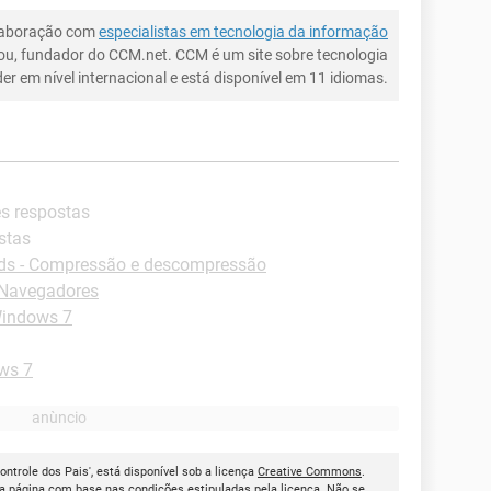
laboração com
especialistas em tecnologia da informação
ou, fundador do CCM.net. CCM é um site sobre tecnologia
íder em nível internacional e está disponível em 11 idiomas.
es respostas
stas
s - Compressão e descompressão
-Navegadores
Windows 7
ws 7
ontrole dos Pais', está disponível sob a licença
Creative Commons
.
a página com base nas condições estipuladas pela licença. Não se