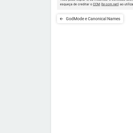
esqueça de creditar o
CCM
(
br.ccm.net
) ao utiliz
GodMode e Canonical Names