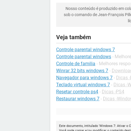
Nosso conteúdo é produzido em co
sob o comando de Jean-François Pill
l
Veja também
Controle parental windows 7
Controle parental windows
- Melhor
Controle de familia
- Melhores respo
Winrar 32 bits windows 7
-
Download
Navegador para windows 7
-
Dicas 
Teclado virtual windows 7
-
Dicas -
Resetar controle ps4
-
Dicas -PS4
Restaurar windows 7
-
Dicas -Windo
Este documento, intitulado 'Windows 7: Ativar o C
Você pode copiar e/ou modificar o conteúdo dest