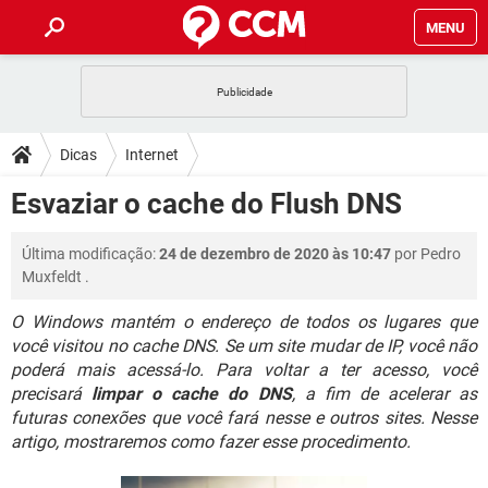
MENU
INÍCIO
JOGOS
WHATSAPP
DICAS
Dicas
Internet
CELULAR
FACEBOOK
JOGOS
WHATSAPP
DOWNLOADS
Esvaziar o cache do Flush DNS
OUTLOOK
EXCEL
CELULAR
FACEBOOK
INSTAGRAM
JOGOS
GMAIL
WHATSAPP
FÓRUM
Última modificação:
24 de dezembro de 2020 às 10:47
por
Pedro
OUTLOOK
EXCEL
GUIA DE COMPRAS
CELULAR
FACEBOOK
Muxfeldt
.
INSTAGRAM
JOGOS
GMAIL
WHATSAPP
GLOSSÁRIO
OUTLOOK
EXCEL
O Windows mantém o endereço de todos os lugares que
GUIA DE COMPRAS
CELULAR
FACEBOOK
você visitou no cache DNS. Se um site mudar de IP, você não
INSTAGRAM
JOGOS
GMAIL
WHATSAPP
OUTLOOK
EXCEL
poderá mais acessá-lo. Para voltar a ter acesso, você
GUIA DE COMPRAS
CELULAR
FACEBOOK
precisará
limpar o cache do DNS
, a fim de acelerar as
INSTAGRAM
GMAIL
futuras conexões que você fará nesse e outros sites. Nesse
OUTLOOK
EXCEL
artigo, mostraremos como fazer esse procedimento.
GUIA DE COMPRAS
INSTAGRAM
GMAIL