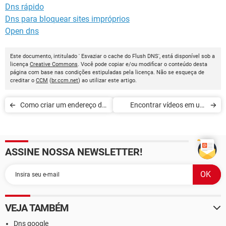
Dns rápido
Dns para bloquear sites impróprios
Open dns
Este documento, intitulado ' Esvaziar o cache do Flush DNS', está disponível sob a
licença
Creative Commons
. Você pode copiar e/ou modificar o conteúdo desta
página com base nas condições estipuladas pela licença. Não se esqueça de
creditar o
CCM
(
br.ccm.net
) ao utilizar este artigo.
Como criar um endereço de
Encontrar vídeos em um
e-mail iCloud
canal do YouTube
ASSINE NOSSA NEWSLETTER!
VEJA TAMBÉM
Dns google