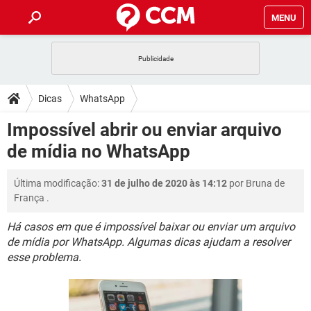
MENU
INÍCIO
JOGOS
WHATSAPP
DICAS
Dicas
WhatsApp
CELULAR
FACEBOOK
JOGOS
WHATSAPP
DOWNLOADS
Impossível abrir ou enviar arquivo
OUTLOOK
EXCEL
CELULAR
FACEBOOK
de mídia no WhatsApp
INSTAGRAM
JOGOS
GMAIL
WHATSAPP
FÓRUM
OUTLOOK
EXCEL
GUIA DE COMPRAS
CELULAR
FACEBOOK
Última modificação:
31 de julho de 2020 às 14:12
por
Bruna de
INSTAGRAM
JOGOS
GMAIL
WHATSAPP
GLOSSÁRIO
OUTLOOK
França
.
EXCEL
GUIA DE COMPRAS
CELULAR
FACEBOOK
INSTAGRAM
JOGOS
GMAIL
WHATSAPP
Há casos em que é impossível baixar ou enviar um arquivo
OUTLOOK
EXCEL
de mídia por WhatsApp. Algumas dicas ajudam a resolver
GUIA DE COMPRAS
CELULAR
FACEBOOK
esse problema.
INSTAGRAM
GMAIL
OUTLOOK
EXCEL
GUIA DE COMPRAS
INSTAGRAM
GMAIL