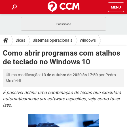
MENU
INÍCIO
JOGOS
WHATSAPP
DICAS
Dicas
Sistemas operacionais
Windows
CELULAR
FACEBOOK
JOGOS
WHATSAPP
DOWNLOADS
Como abrir programas com atalhos
Windows 10
OUTLOOK
EXCEL
CELULAR
FACEBOOK
de teclado no Windows 10
INSTAGRAM
JOGOS
GMAIL
WHATSAPP
FÓRUM
OUTLOOK
EXCEL
GUIA DE COMPRAS
CELULAR
FACEBOOK
Última modificação:
13 de outubro de 2020 às 17:59
por
Pedro
INSTAGRAM
JOGOS
GMAIL
WHATSAPP
GLOSSÁRIO
OUTLOOK
Muxfeldt
.
EXCEL
GUIA DE COMPRAS
CELULAR
FACEBOOK
INSTAGRAM
JOGOS
GMAIL
WHATSAPP
É possível definir uma combinação de teclas que executará
OUTLOOK
EXCEL
automaticamente um software específico; veja como fazer
GUIA DE COMPRAS
CELULAR
FACEBOOK
isso.
INSTAGRAM
GMAIL
OUTLOOK
EXCEL
GUIA DE COMPRAS
INSTAGRAM
GMAIL