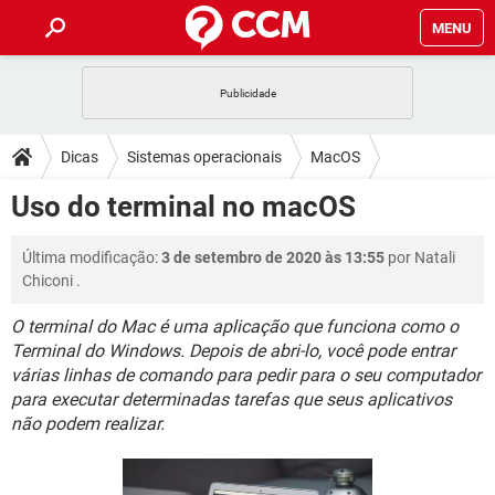
MENU
INÍCIO
JOGOS
WHATSAPP
DICAS
Dicas
Sistemas operacionais
MacOS
CELULAR
FACEBOOK
JOGOS
WHATSAPP
DOWNLOADS
Uso do terminal no macOS
OUTLOOK
EXCEL
CELULAR
FACEBOOK
INSTAGRAM
JOGOS
GMAIL
WHATSAPP
FÓRUM
Última modificação:
3 de setembro de 2020 às 13:55
por
Natali
OUTLOOK
EXCEL
GUIA DE COMPRAS
CELULAR
FACEBOOK
Chiconi
.
INSTAGRAM
JOGOS
GMAIL
WHATSAPP
GLOSSÁRIO
OUTLOOK
EXCEL
O terminal do Mac é uma aplicação que funciona como o
GUIA DE COMPRAS
CELULAR
FACEBOOK
Terminal do Windows. Depois de abri-lo, você pode entrar
INSTAGRAM
JOGOS
GMAIL
WHATSAPP
OUTLOOK
EXCEL
várias linhas de comando para pedir para o seu computador
GUIA DE COMPRAS
CELULAR
FACEBOOK
para executar determinadas tarefas que seus aplicativos
INSTAGRAM
GMAIL
não podem realizar.
OUTLOOK
EXCEL
GUIA DE COMPRAS
INSTAGRAM
GMAIL