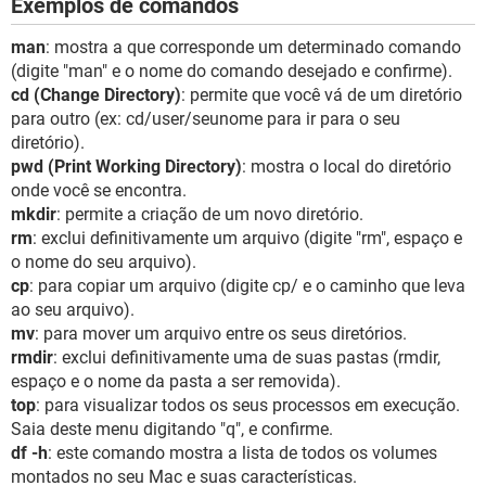
Exemplos de comandos
man
: mostra a que corresponde um determinado comando
(digite "man" e o nome do comando desejado e confirme).
cd (Change Directory)
: permite que você vá de um diretório
para outro (ex: cd/user/seunome para ir para o seu
diretório).
pwd (Print Working Directory)
: mostra o local do diretório
onde você se encontra.
mkdir
: permite a criação de um novo diretório.
rm
: exclui definitivamente um arquivo (digite "rm", espaço e
o nome do seu arquivo).
cp
: para copiar um arquivo (digite cp/ e o caminho que leva
ao seu arquivo).
mv
: para mover um arquivo entre os seus diretórios.
rmdir
: exclui definitivamente uma de suas pastas (rmdir,
espaço e o nome da pasta a ser removida).
top
: para visualizar todos os seus processos em execução.
Saia deste menu digitando "q", e confirme.
df -h
: este comando mostra a lista de todos os volumes
montados no seu Mac e suas características.