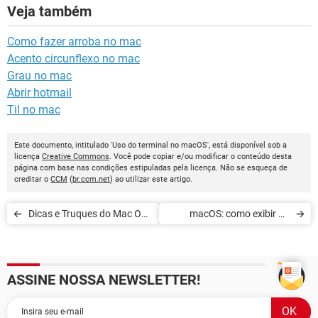
Veja também
Como fazer arroba no mac
Acento circunflexo no mac
Grau no mac
Abrir hotmail
Til no mac
Este documento, intitulado 'Uso do terminal no macOS', está disponível sob a
licença
Creative Commons
. Você pode copiar e/ou modificar o conteúdo desta
página com base nas condições estipuladas pela licença. Não se esqueça de
creditar o
CCM
(
br.ccm.net
) ao utilizar este artigo.
Dicas e Truques do Mac OS
macOS: como exibir ou
X
ocultar o disco rígido no
desktop
ASSINE NOSSA NEWSLETTER!