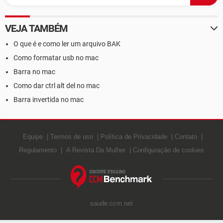
VEJA TAMBÉM
O que é e como ler um arquivo BAK
Como formatar usb no mac
Barra no mac
Como dar ctrl alt del no mac
Barra invertida no mac
Equipe
Termos de uso
Política de Privacidade
Contato
Regulamento
A Revista Da Mulher
Configuração de cookies
saude.ccm.net