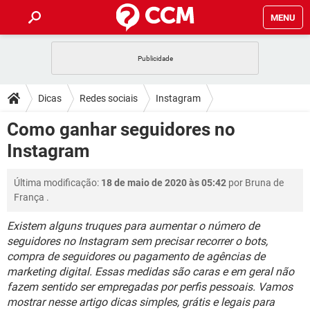
MENU
INÍCIO
JOGOS
WHATSAPP
DICAS
Dicas
Redes sociais
Instagram
CELULAR
FACEBOOK
JOGOS
WHATSAPP
DOWNLOADS
Como ganhar seguidores no
OUTLOOK
EXCEL
CELULAR
FACEBOOK
Instagram
INSTAGRAM
JOGOS
GMAIL
WHATSAPP
FÓRUM
OUTLOOK
EXCEL
GUIA DE COMPRAS
CELULAR
FACEBOOK
Última modificação:
18 de maio de 2020 às 05:42
por
Bruna de
INSTAGRAM
JOGOS
GMAIL
WHATSAPP
GLOSSÁRIO
OUTLOOK
França
.
EXCEL
GUIA DE COMPRAS
CELULAR
FACEBOOK
INSTAGRAM
JOGOS
GMAIL
WHATSAPP
Existem alguns truques para aumentar o número de
OUTLOOK
EXCEL
seguidores no Instagram sem precisar recorrer o bots,
GUIA DE COMPRAS
CELULAR
FACEBOOK
compra de seguidores ou pagamento de agências de
INSTAGRAM
GMAIL
OUTLOOK
EXCEL
marketing digital. Essas medidas são caras e em geral não
GUIA DE COMPRAS
fazem sentido ser empregadas por perfis pessoais. Vamos
INSTAGRAM
GMAIL
mostrar nesse artigo dicas simples, grátis e legais para