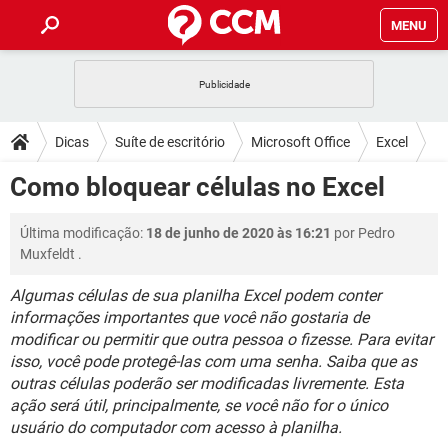
MENU
INÍCIO
JOGOS
WHATSAPP
DICAS
Dicas
Suíte de escritório
Microsoft Office
Excel
CELULAR
FACEBOOK
JOGOS
WHATSAPP
DOWNLOADS
Como bloquear células no Excel
OUTLOOK
EXCEL
CELULAR
FACEBOOK
INSTAGRAM
JOGOS
GMAIL
WHATSAPP
FÓRUM
Última modificação:
18 de junho de 2020 às 16:21
por
Pedro
OUTLOOK
EXCEL
GUIA DE COMPRAS
CELULAR
FACEBOOK
Muxfeldt
.
INSTAGRAM
JOGOS
GMAIL
WHATSAPP
GLOSSÁRIO
OUTLOOK
EXCEL
Algumas células de sua planilha Excel podem conter
GUIA DE COMPRAS
CELULAR
FACEBOOK
informações importantes que você não gostaria de
INSTAGRAM
JOGOS
GMAIL
WHATSAPP
OUTLOOK
EXCEL
modificar ou permitir que outra pessoa o fizesse. Para evitar
GUIA DE COMPRAS
CELULAR
FACEBOOK
isso, você pode protegê-las com uma senha. Saiba que as
INSTAGRAM
GMAIL
outras células poderão ser modificadas livremente. Esta
OUTLOOK
EXCEL
ação será útil, principalmente, se você não for o único
GUIA DE COMPRAS
INSTAGRAM
GMAIL
usuário do computador com acesso à planilha.