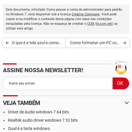
Este documento, intitulado 'Como passar a conta de administrador para padrão
no Windows 7', está disponível sob a licença
Creative Commons
. Você pode
copiar e/ou modificar o conteúdo desta página com base nas condições
estipuladas pela licença. Não se esqueça de creditar o
CCM
(
br.ccm.net
) ao
utilizar este artigo.
O que é a tela azul e como
Como formatar um PC com
corrigir no Windows
o Windows 7
ASSINE NOSSA NEWSLETTER!
VEJA TAMBÉM
Driver de áudio windows 7 64 bits
Realtek audio driver windows 7 32 bits
Qual é a tecla windows