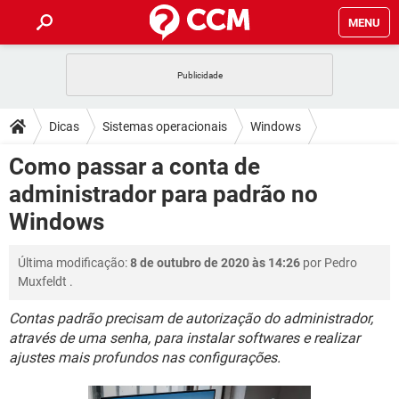
MENU
INÍCIO
JOGOS
WHATSAPP
DICAS
Dicas
Sistemas operacionais
Windows
CELULAR
FACEBOOK
JOGOS
WHATSAPP
DOWNLOADS
Como passar a conta de
Windows 7
OUTLOOK
EXCEL
CELULAR
FACEBOOK
administrador para padrão no
INSTAGRAM
JOGOS
GMAIL
WHATSAPP
FÓRUM
OUTLOOK
EXCEL
Windows
GUIA DE COMPRAS
CELULAR
FACEBOOK
INSTAGRAM
JOGOS
GMAIL
WHATSAPP
GLOSSÁRIO
OUTLOOK
EXCEL
Última modificação:
8 de outubro de 2020 às 14:26
por
Pedro
GUIA DE COMPRAS
CELULAR
FACEBOOK
Muxfeldt
.
INSTAGRAM
JOGOS
GMAIL
WHATSAPP
OUTLOOK
EXCEL
GUIA DE COMPRAS
CELULAR
FACEBOOK
Contas padrão precisam de autorização do administrador,
INSTAGRAM
GMAIL
através de uma senha, para instalar softwares e realizar
OUTLOOK
EXCEL
ajustes mais profundos nas configurações.
GUIA DE COMPRAS
INSTAGRAM
GMAIL