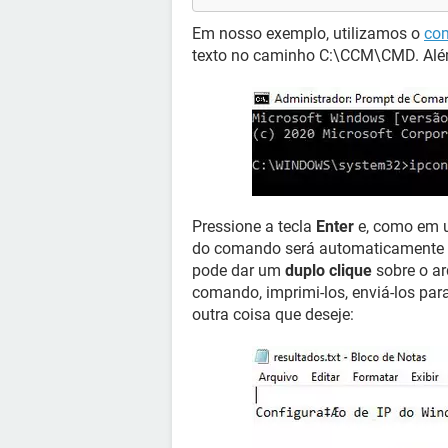
Em nosso exemplo, utilizamos o
com
texto no caminho C:\CCM\CMD. Além 
Pressione a tecla
Enter
e, como em u
do comando será automaticamente g
pode dar um
duplo clique
sobre o ar
comando, imprimi-los, enviá-los pa
outra coisa que deseje: