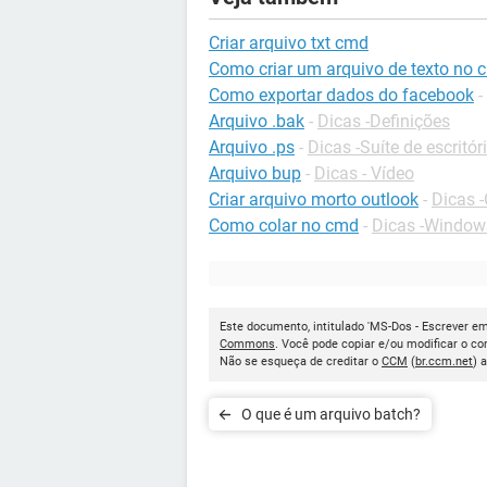
Criar arquivo txt cmd
Como criar um arquivo de texto no 
Como exportar dados do facebook
-
Arquivo .bak
-
Dicas -Definições
Arquivo .ps
-
Dicas -Suíte de escritór
Arquivo bup
-
Dicas - Vídeo
Criar arquivo morto outlook
-
Dicas 
Como colar no cmd
-
Dicas -Window
Este documento, intitulado 'MS-Dos - Escrever em
Commons
. Você pode copiar e/ou modificar o c
Não se esqueça de creditar o
CCM
(
br.ccm.net
) 
O que é um arquivo batch?