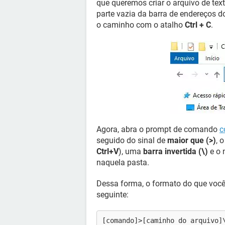
que queremos criar o arquivo de te
parte vazia da barra de endereços d
o caminho com o atalho
Ctrl + C
.
Agora, abra o prompt de comando
c
seguido do sinal de
maior que (>)
, 
Ctrl+V
), uma
barra invertida (\)
e o 
naquela pasta.
Dessa forma, o formato do que você
seguinte:
[comando]>[caminho do arquivo]