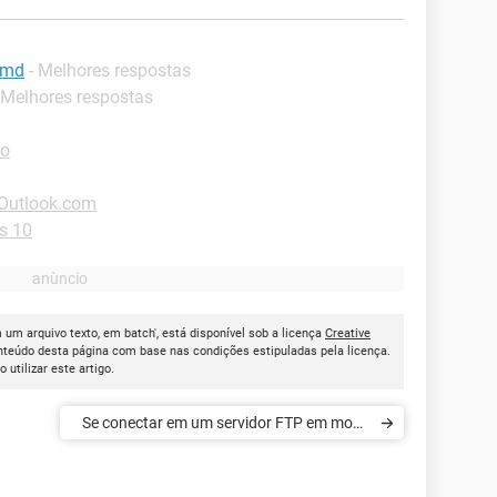
cmd
- Melhores respostas
 Melhores respostas
io
-Outlook.com
s 10
 um arquivo texto, em batch', está disponível sob a licença
Creative
onteúdo desta página com base nas condições estipuladas pela licença.
ao utilizar este artigo.
Se conectar em um servidor FTP em modo
Ms-Dos