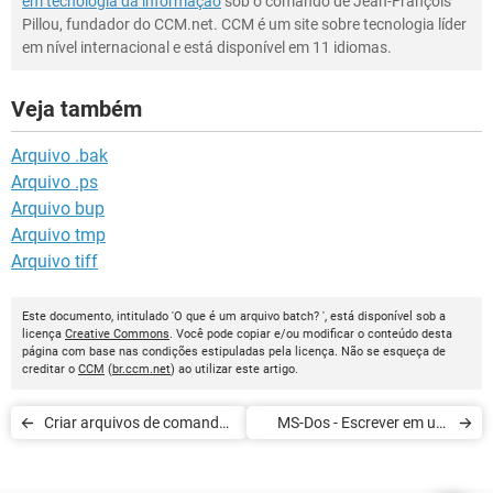
em tecnologia da informação
sob o comando de Jean-François
Pillou, fundador do CCM.net. CCM é um site sobre tecnologia líder
em nível internacional e está disponível em 11 idiomas.
Veja também
Arquivo .bak
Arquivo .ps
Arquivo bup
Arquivo tmp
Arquivo tiff
Este documento, intitulado 'O que é um arquivo batch? ', está disponível sob a
licença
Creative Commons
. Você pode copiar e/ou modificar o conteúdo desta
página com base nas condições estipuladas pela licença. Não se esqueça de
creditar o
CCM
(
br.ccm.net
) ao utilizar este artigo.
Criar arquivos de comando
MS-Dos - Escrever em um
em Batch
arquivo texto, em batch