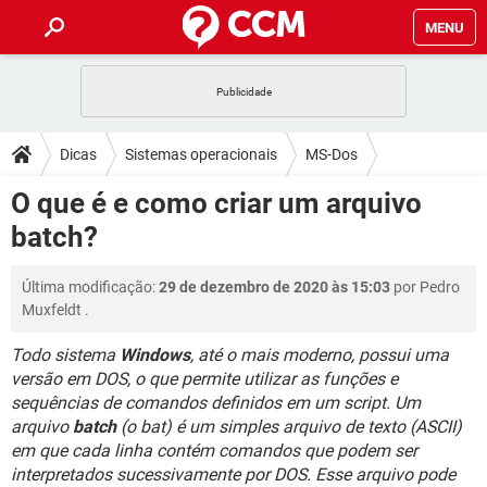
MENU
INÍCIO
JOGOS
WHATSAPP
DICAS
Dicas
Sistemas operacionais
MS-Dos
CELULAR
FACEBOOK
JOGOS
WHATSAPP
DOWNLOADS
O que é e como criar um arquivo
OUTLOOK
EXCEL
CELULAR
FACEBOOK
batch?
INSTAGRAM
JOGOS
GMAIL
WHATSAPP
FÓRUM
OUTLOOK
EXCEL
GUIA DE COMPRAS
CELULAR
FACEBOOK
Última modificação:
29 de dezembro de 2020 às 15:03
por
Pedro
INSTAGRAM
JOGOS
GMAIL
WHATSAPP
GLOSSÁRIO
OUTLOOK
Muxfeldt
.
EXCEL
GUIA DE COMPRAS
CELULAR
FACEBOOK
INSTAGRAM
JOGOS
GMAIL
WHATSAPP
Todo sistema
Windows
, até o mais moderno, possui uma
OUTLOOK
EXCEL
versão em DOS, o que permite utilizar as funções e
GUIA DE COMPRAS
CELULAR
FACEBOOK
sequências de comandos definidos em um script. Um
INSTAGRAM
GMAIL
OUTLOOK
EXCEL
arquivo
batch
(o bat) é um simples arquivo de texto (ASCII)
GUIA DE COMPRAS
em que cada linha contém comandos que podem ser
INSTAGRAM
GMAIL
interpretados sucessivamente por DOS. Esse arquivo pode