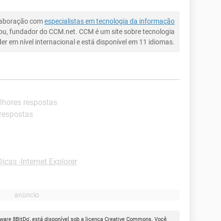
laboração com
especialistas em tecnologia da informação
ou, fundador do CCM.net. CCM é um site sobre tecnologia
íder em nível internacional e está disponível em 11 idiomas.
lhores respostas
 respostas
Dicas -Internet Explorer
ware 8BitDo', está disponível sob a licença
Creative Commons
. Você