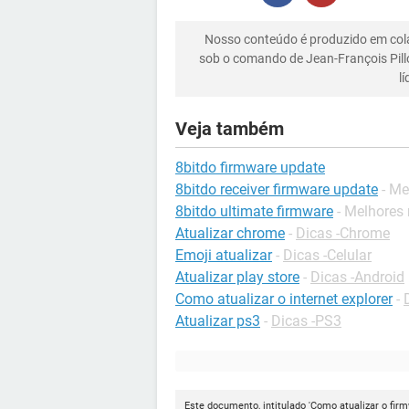
Nosso conteúdo é produzido em co
sob o comando de Jean-François Pill
l
Veja também
8bitdo firmware update
8bitdo receiver firmware update
- Me
8bitdo ultimate firmware
- Melhores
Atualizar chrome
-
Dicas -Chrome
Emoji atualizar
-
Dicas -Celular
Atualizar play store
-
Dicas -Android
Como atualizar o internet explorer
-
Atualizar ps3
-
Dicas -PS3
Este documento, intitulado 'Como atualizar o firm