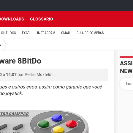
DOWNLOADS
GLOSSÁRIO
OUTLOOK
EXCEL
INSTAGRAM
GMAIL
GUIA DE COMPRAS
s
mware 8BitDo
ASS
NEW
0 à 14:07
par
Pedro Muxfeldt
.
ugs e outros erros, assim como garante que você
o joystick.