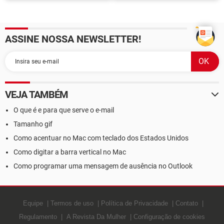
YouTube e fazer upload de
criação da sua conta no
um vídeo
Gmail
ASSINE NOSSA NEWSLETTER!
VEJA TAMBÉM
O que é e para que serve o e-mail
Tamanho gif
Como acentuar no Mac com teclado dos Estados Unidos
Como digitar a barra vertical no Mac
Como programar uma mensagem de ausência no Outlook
Equipe
Termos de uso
Política de Privacidade
Contato
Regulamento
A Revista Da Mulher
Configuração de cookies