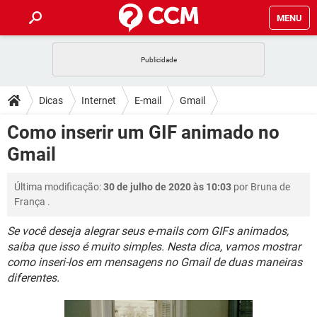
MENU
INÍCIO
JOGOS
WHATSAPP
DICAS
Dicas
Internet
E-mail
Gmail
CELULAR
FACEBOOK
JOGOS
WHATSAPP
DOWNLOADS
Como inserir um GIF animado no
OUTLOOK
EXCEL
CELULAR
FACEBOOK
Gmail
INSTAGRAM
JOGOS
GMAIL
WHATSAPP
FÓRUM
OUTLOOK
EXCEL
GUIA DE COMPRAS
CELULAR
FACEBOOK
Última modificação:
30 de julho de 2020 às 10:03
por
Bruna de
INSTAGRAM
JOGOS
GMAIL
WHATSAPP
GLOSSÁRIO
OUTLOOK
França
.
EXCEL
GUIA DE COMPRAS
CELULAR
FACEBOOK
INSTAGRAM
JOGOS
GMAIL
WHATSAPP
Se você deseja alegrar seus e-mails com GIFs animados,
OUTLOOK
EXCEL
saiba que isso é muito simples. Nesta dica, vamos mostrar
GUIA DE COMPRAS
CELULAR
FACEBOOK
como inseri-los em mensagens no Gmail de duas maneiras
INSTAGRAM
GMAIL
OUTLOOK
EXCEL
diferentes.
GUIA DE COMPRAS
INSTAGRAM
GMAIL