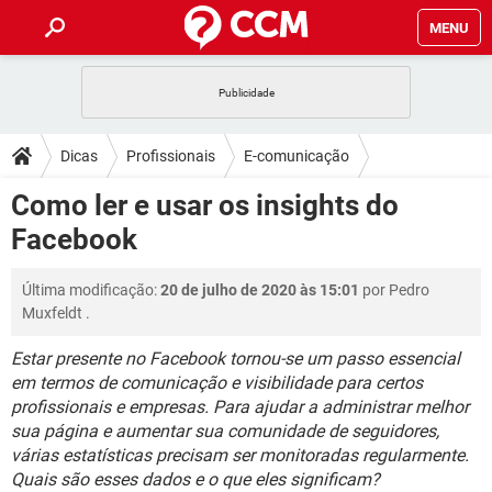
MENU
INÍCIO
JOGOS
WHATSAPP
DICAS
Dicas
Profissionais
E-comunicação
CELULAR
FACEBOOK
JOGOS
WHATSAPP
DOWNLOADS
Como ler e usar os insights do
OUTLOOK
EXCEL
CELULAR
FACEBOOK
Facebook
INSTAGRAM
JOGOS
GMAIL
WHATSAPP
FÓRUM
OUTLOOK
EXCEL
GUIA DE COMPRAS
CELULAR
FACEBOOK
Última modificação:
20 de julho de 2020 às 15:01
por
Pedro
INSTAGRAM
JOGOS
GMAIL
WHATSAPP
GLOSSÁRIO
OUTLOOK
Muxfeldt
.
EXCEL
GUIA DE COMPRAS
CELULAR
FACEBOOK
INSTAGRAM
JOGOS
GMAIL
WHATSAPP
Estar presente no Facebook tornou-se um passo essencial
OUTLOOK
EXCEL
em termos de comunicação e visibilidade para certos
GUIA DE COMPRAS
CELULAR
FACEBOOK
profissionais e empresas. Para ajudar a administrar melhor
INSTAGRAM
GMAIL
OUTLOOK
EXCEL
sua página e aumentar sua comunidade de seguidores,
GUIA DE COMPRAS
várias estatísticas precisam ser monitoradas regularmente.
INSTAGRAM
GMAIL
Quais são esses dados e o que eles significam?