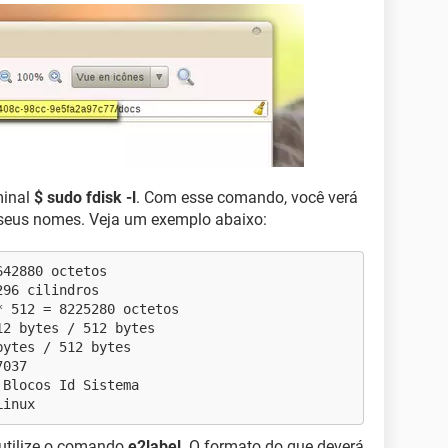
minal
$ sudo fdisk -l
. Com esse comando, você verá
 seus nomes. Veja um exemplo abaixo:
642880 octetos
296 cilindros
* 512 = 8225280 octetos
12 bytes / 512 bytes
bytes / 512 bytes
7037
 Blocos Id Sistema
Linux
 utilize o comando
e2label
. O formato do que deverá