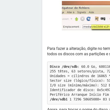
Para fazer a alteração, digite no ter
todos os discos com as partições e
Disco /dev/sdb
: 60.0 Go, 60011
255 têtes, 63 setores/pista, 7
Unidades = cilindros de 16065 
Sector size (lógico/físico): 5
I/O size (mínimo/máximo): 512 
Identificador de disco: 0x5c49
Periférico Arranque Início Fim
/dev/sdb1
1 7296 58605088+ 83 
Agora, para trocar o nome do disco,