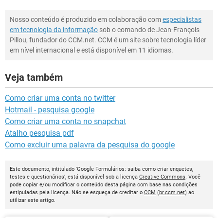
Nosso conteúdo é produzido em colaboração com
especialistas
em tecnologia da informação
sob o comando de Jean-François
Pillou, fundador do CCM.net. CCM é um site sobre tecnologia líder
em nível internacional e está disponível em 11 idiomas.
Veja também
Como criar uma conta no twitter
Hotmail - pesquisa google
Como criar uma conta no snapchat
Atalho pesquisa pdf
Como excluir uma palavra da pesquisa do google
Este documento, intitulado 'Google Formulários: saiba como criar enquetes,
testes e questionários', está disponível sob a licença
Creative Commons
. Você
pode copiar e/ou modificar o conteúdo desta página com base nas condições
estipuladas pela licença. Não se esqueça de creditar o
CCM
(
br.ccm.net
) ao
utilizar este artigo.