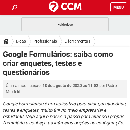
MENU
INÍCIO
JOGOS
WHATSAPP
DICAS
Dicas
Profissionais
E-ferramentas
CELULAR
FACEBOOK
JOGOS
WHATSAPP
DOWNLOADS
Google Formulários: saiba como
OUTLOOK
EXCEL
CELULAR
FACEBOOK
criar enquetes, testes e
INSTAGRAM
JOGOS
GMAIL
WHATSAPP
FÓRUM
OUTLOOK
EXCEL
questionários
GUIA DE COMPRAS
CELULAR
FACEBOOK
INSTAGRAM
JOGOS
GMAIL
WHATSAPP
GLOSSÁRIO
OUTLOOK
EXCEL
Última modificação:
18 de agosto de 2020 às 11:02
por
Pedro
GUIA DE COMPRAS
CELULAR
FACEBOOK
Muxfeldt
.
INSTAGRAM
JOGOS
GMAIL
WHATSAPP
OUTLOOK
EXCEL
GUIA DE COMPRAS
CELULAR
FACEBOOK
Google Formulários é um aplicativo para criar questionários,
INSTAGRAM
GMAIL
testes e enquetes, muito útil no meio empresarial e
OUTLOOK
EXCEL
estudantil. Veja aqui o passo a passo para criar seu próprio
GUIA DE COMPRAS
INSTAGRAM
GMAIL
formulário e conheça as inúmeras opções de configuração.