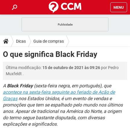
MENU
INÍCIO
JOGOS
WHATSAPP
DICAS
Dicas
Guia de compras
CELULAR
FACEBOOK
JOGOS
WHATSAPP
DOWNLOADS
O que significa Black Friday
OUTLOOK
EXCEL
CELULAR
FACEBOOK
INSTAGRAM
JOGOS
GMAIL
WHATSAPP
FÓRUM
Última modificação:
15 de outubro de 2021 às 09:26
por
Pedro
OUTLOOK
EXCEL
GUIA DE COMPRAS
CELULAR
FACEBOOK
Muxfeldt
.
INSTAGRAM
JOGOS
GMAIL
WHATSAPP
GLOSSÁRIO
OUTLOOK
EXCEL
A
Black Friday
(sexta-feira negra, em português), que
GUIA DE COMPRAS
CELULAR
FACEBOOK
acontece na sexta-feira seguinte ao feriado de Ação de
INSTAGRAM
JOGOS
GMAIL
WHATSAPP
OUTLOOK
EXCEL
Graças
nos Estados Unidos, é um evento de vendas e
GUIA DE COMPRAS
CELULAR
FACEBOOK
promoções que tem se espalhado pelo mundo nos últimos
INSTAGRAM
GMAIL
anos. Apesar de tradicional na América do Norte, a origem
OUTLOOK
EXCEL
do termo segue bastante disputada, com diversas
GUIA DE COMPRAS
INSTAGRAM
GMAIL
explicações e significados.