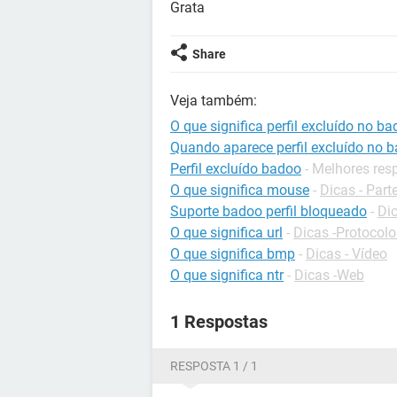
Grata
Share
Veja também:
O que significa perfil excluído no b
Quando aparece perfil excluído no 
Perfil excluído badoo
- Melhores res
O que significa mouse
-
Dicas - Par
Suporte badoo perfil bloqueado
-
Di
O que significa url
-
Dicas -Protocolo
O que significa bmp
-
Dicas - Vídeo
O que significa ntr
-
Dicas -Web
1 Respostas
RESPOSTA 1 / 1