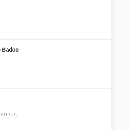
o Badoo
19 às 16:18