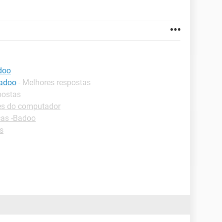
adoo
badoo
- Melhores respostas
postas
tes do computador
cas -Badoo
s