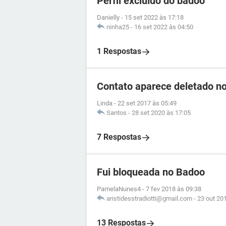
Perfil excluído do badoo
Danielly
-
15 set 2022 às 17:18
ninha25
-
16 set 2022 às 04:50
1 Respostas
Contato aparece deletado n
Linda
-
22 set 2017 às 05:49
Santos
-
28 set 2020 às 17:05
7 Respostas
Fui bloqueada no Badoo
PamelaNunes4
-
7 fev 2018 às 09:38
aristidesstradiotti@gmail.com
-
23 out 20
13 Respostas