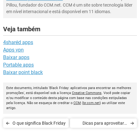
Pillou, fundador do CCM.net. CCM é um site sobre tecnologia líder
em nível internacional e está disponível em 11 idiomas.
Veja também
4sharéd apps
Apps vpn
Baixar apps
Portable apps
Baixar point black
Este documento, intitulado 'Black Friday: aplicativos para encontrar as melhores
promoções', está disponível sob a licença
Creative Commons
. Você pode copiar
e/ou modificar o conteúdo desta página com base nas condições estipuladas
pela licença. Não se esqueça de creditar o
CCM
(
br.ccm.net
) ao utilizar este
artigo.
O que significa Black Friday
Dicas para aproveitar a
Black Friday e economizar