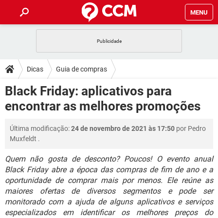
MENU
INÍCIO
JOGOS
WHATSAPP
DICAS
Dicas
Guia de compras
CELULAR
FACEBOOK
JOGOS
WHATSAPP
DOWNLOADS
Black Friday: aplicativos para
OUTLOOK
EXCEL
CELULAR
FACEBOOK
encontrar as melhores promoções
INSTAGRAM
JOGOS
GMAIL
WHATSAPP
FÓRUM
OUTLOOK
EXCEL
GUIA DE COMPRAS
CELULAR
FACEBOOK
Última modificação:
24 de novembro de 2021 às 17:50
por
Pedro
INSTAGRAM
JOGOS
GMAIL
WHATSAPP
GLOSSÁRIO
OUTLOOK
Muxfeldt
.
EXCEL
GUIA DE COMPRAS
CELULAR
FACEBOOK
INSTAGRAM
JOGOS
GMAIL
WHATSAPP
Quem não gosta de desconto? Poucos! O evento anual
OUTLOOK
EXCEL
Black Friday abre a época das compras de fim de ano e a
GUIA DE COMPRAS
CELULAR
FACEBOOK
oportunidade de comprar mais por menos. Ele reúne as
INSTAGRAM
GMAIL
OUTLOOK
EXCEL
maiores ofertas de diversos segmentos e pode ser
GUIA DE COMPRAS
monitorado com a ajuda de alguns aplicativos e serviços
INSTAGRAM
GMAIL
especializados em identificar os melhores preços do