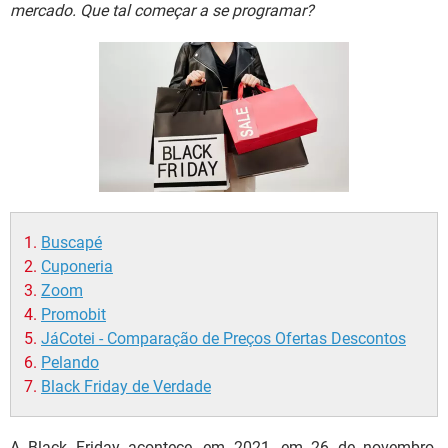
GUIA DE COMPRAS
mercado. Que tal começar a se programar?
Buscapé
Cuponeria
Zoom
Promobit
JáCotei - Comparação de Preços Ofertas Descontos
Pelando
Black Friday de Verdade
A Black Friday acontece, em 2021, em 26 de novembro.