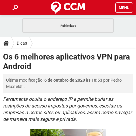
MENU
INÍCIO
JOGOS
WHATSAPP
DICAS
Dicas
CELULAR
FACEBOOK
JOGOS
WHATSAPP
DOWNLOADS
Os 6 melhores aplicativos VPN para
OUTLOOK
EXCEL
CELULAR
FACEBOOK
Android
INSTAGRAM
JOGOS
GMAIL
WHATSAPP
FÓRUM
OUTLOOK
EXCEL
GUIA DE COMPRAS
CELULAR
FACEBOOK
Última modificação:
6 de outubro de 2020 às 10:53
por
Pedro
INSTAGRAM
JOGOS
GMAIL
WHATSAPP
GLOSSÁRIO
OUTLOOK
Muxfeldt
.
EXCEL
GUIA DE COMPRAS
CELULAR
FACEBOOK
INSTAGRAM
JOGOS
GMAIL
WHATSAPP
Ferramenta oculta o endereço IP e permite burlar as
OUTLOOK
EXCEL
restrições de acesso impostas por governos, escolas ou
GUIA DE COMPRAS
CELULAR
FACEBOOK
empresas a certos sites ou aplicativos, assim como navegar
INSTAGRAM
GMAIL
OUTLOOK
EXCEL
de maneira mais segura e privada.
GUIA DE COMPRAS
INSTAGRAM
GMAIL