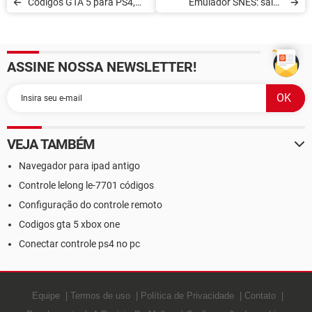
Códigos GTA 5 para PS4,
Emulador SNES: saiba
PS5, Xbox One e Xbox
como jogar Super Nintendo
Series
no PC
ASSINE NOSSA NEWSLETTER!
VEJA TAMBÉM
Navegador para ipad antigo
Controle lelong le-7701 códigos
Configuração do controle remoto
Codigos gta 5 xbox one
Conectar controle ps4 no pc
Equipe
Termos de uso
Política de Privacidade
Contato