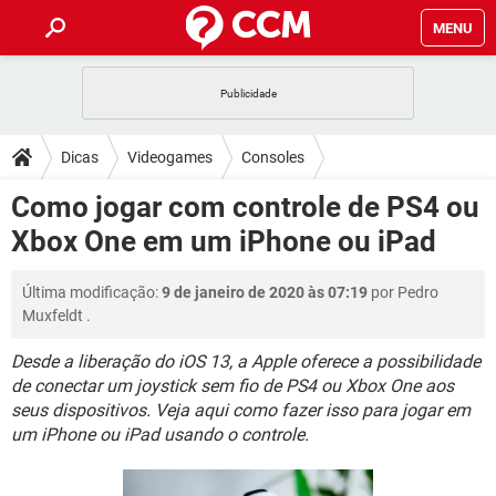
MENU
INÍCIO
JOGOS
WHATSAPP
DICAS
Dicas
Videogames
Consoles
CELULAR
FACEBOOK
JOGOS
WHATSAPP
DOWNLOADS
Como jogar com controle de PS4 ou
OUTLOOK
EXCEL
CELULAR
FACEBOOK
Xbox One em um iPhone ou iPad
INSTAGRAM
JOGOS
GMAIL
WHATSAPP
FÓRUM
OUTLOOK
EXCEL
GUIA DE COMPRAS
CELULAR
FACEBOOK
Última modificação:
9 de janeiro de 2020 às 07:19
por
Pedro
INSTAGRAM
JOGOS
GMAIL
WHATSAPP
GLOSSÁRIO
OUTLOOK
Muxfeldt
.
EXCEL
GUIA DE COMPRAS
CELULAR
FACEBOOK
INSTAGRAM
JOGOS
GMAIL
WHATSAPP
Desde a liberação do iOS 13, a Apple oferece a possibilidade
OUTLOOK
EXCEL
de conectar um joystick sem fio de PS4 ou Xbox One aos
GUIA DE COMPRAS
CELULAR
FACEBOOK
seus dispositivos. Veja aqui como fazer isso para jogar em
INSTAGRAM
GMAIL
OUTLOOK
EXCEL
um iPhone ou iPad usando o controle.
GUIA DE COMPRAS
INSTAGRAM
GMAIL