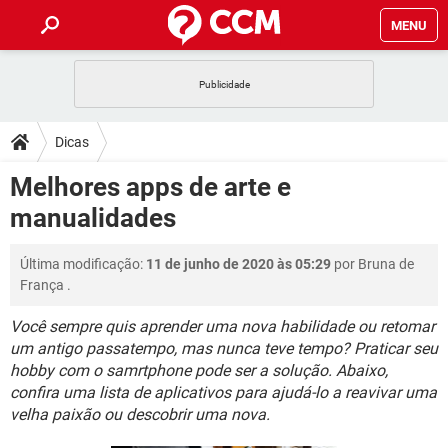
MENU
INÍCIO
JOGOS
WHATSAPP
DICAS
Dicas
CELULAR
FACEBOOK
JOGOS
WHATSAPP
DOWNLOADS
Melhores apps de arte e
OUTLOOK
EXCEL
CELULAR
FACEBOOK
manualidades
INSTAGRAM
JOGOS
GMAIL
WHATSAPP
FÓRUM
OUTLOOK
EXCEL
GUIA DE COMPRAS
CELULAR
FACEBOOK
Última modificação:
11 de junho de 2020 às 05:29
por
Bruna de
INSTAGRAM
JOGOS
GMAIL
WHATSAPP
GLOSSÁRIO
OUTLOOK
França
.
EXCEL
GUIA DE COMPRAS
CELULAR
FACEBOOK
INSTAGRAM
JOGOS
GMAIL
WHATSAPP
Você sempre quis aprender uma nova habilidade ou retomar
OUTLOOK
EXCEL
um antigo passatempo, mas nunca teve tempo? Praticar seu
GUIA DE COMPRAS
CELULAR
FACEBOOK
hobby com o samrtphone pode ser a solução. Abaixo,
INSTAGRAM
GMAIL
OUTLOOK
EXCEL
confira uma lista de aplicativos para ajudá-lo a reavivar uma
GUIA DE COMPRAS
velha paixão ou descobrir uma nova.
INSTAGRAM
GMAIL