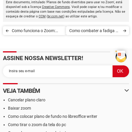
Este documento, intitulado 'Planos de fundo divertidos para usar no Zoom', está
disponível sob a licença
Creative Commons
. Você pode copiar e/ou modificar o
conteúdo desta página com base nas condições estipuladas pela licença. Não se
esqueça de creditar o
CCM
(
br.ccm.net
) ao utilizar este artigo.
Como funciona o Zoom:
Como combater a fadiga do
aprenda a utilizar o app
Zoom
ASSINE NOSSA NEWSLETTER!
VEJA TAMBÉM
Cancelar plano claro
Baixar zoom
Como colocar plano de fundo no libreoffice writer
Como tirar o zoom da tela do pc