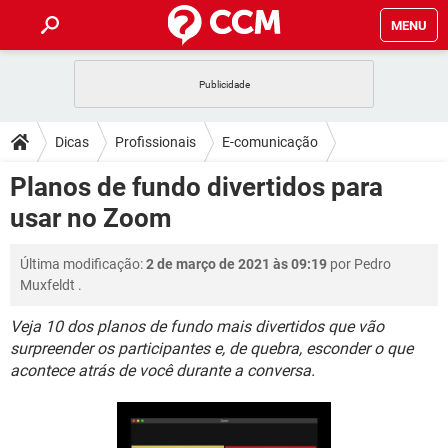
MENU
INÍCIO
JOGOS
WHATSAPP
DICAS
Dicas
Profissionais
E-comunicação
CELULAR
FACEBOOK
JOGOS
WHATSAPP
DOWNLOADS
Planos de fundo divertidos para
OUTLOOK
EXCEL
CELULAR
FACEBOOK
usar no Zoom
INSTAGRAM
JOGOS
GMAIL
WHATSAPP
FÓRUM
OUTLOOK
EXCEL
GUIA DE COMPRAS
CELULAR
FACEBOOK
Última modificação:
2 de março de 2021 às 09:19
por
Pedro
INSTAGRAM
JOGOS
GMAIL
WHATSAPP
GLOSSÁRIO
OUTLOOK
Muxfeldt
.
EXCEL
GUIA DE COMPRAS
CELULAR
FACEBOOK
INSTAGRAM
JOGOS
GMAIL
WHATSAPP
Veja 10 dos planos de fundo mais divertidos que vão
OUTLOOK
EXCEL
surpreender os participantes e, de quebra, esconder o que
GUIA DE COMPRAS
CELULAR
FACEBOOK
acontece atrás de você durante a conversa.
INSTAGRAM
GMAIL
OUTLOOK
EXCEL
GUIA DE COMPRAS
INSTAGRAM
GMAIL