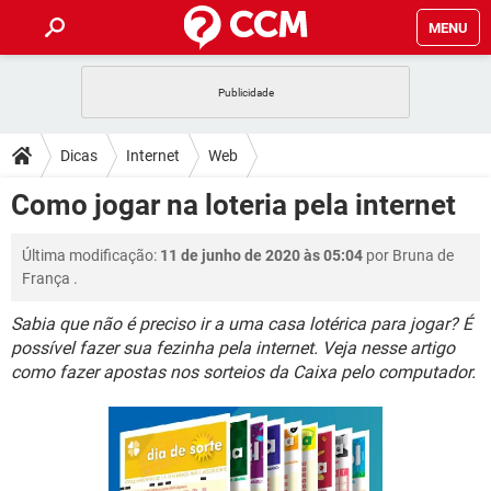
MENU
INÍCIO
JOGOS
WHATSAPP
DICAS
Dicas
Internet
Web
CELULAR
FACEBOOK
JOGOS
WHATSAPP
DOWNLOADS
Como jogar na loteria pela internet
OUTLOOK
EXCEL
CELULAR
FACEBOOK
INSTAGRAM
JOGOS
GMAIL
WHATSAPP
FÓRUM
Última modificação:
11 de junho de 2020 às 05:04
por
Bruna de
OUTLOOK
EXCEL
GUIA DE COMPRAS
CELULAR
FACEBOOK
França
.
INSTAGRAM
JOGOS
GMAIL
WHATSAPP
GLOSSÁRIO
OUTLOOK
EXCEL
Sabia que não é preciso ir a uma casa lotérica para jogar? É
GUIA DE COMPRAS
CELULAR
FACEBOOK
possível fazer sua fezinha pela internet. Veja nesse artigo
INSTAGRAM
JOGOS
GMAIL
WHATSAPP
OUTLOOK
EXCEL
como fazer apostas nos sorteios da Caixa pelo computador.
GUIA DE COMPRAS
CELULAR
FACEBOOK
INSTAGRAM
GMAIL
OUTLOOK
EXCEL
GUIA DE COMPRAS
INSTAGRAM
GMAIL