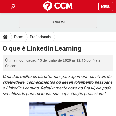
MENU
INÍCIO
JOGOS
WHATSAPP
DICAS
Dicas
Profissionais
CELULAR
FACEBOOK
JOGOS
WHATSAPP
DOWNLOADS
O que é LinkedIn Learning
OUTLOOK
EXCEL
CELULAR
FACEBOOK
INSTAGRAM
JOGOS
GMAIL
WHATSAPP
FÓRUM
Última modificação:
15 de junho de 2020 às 12:16
por
Natali
OUTLOOK
EXCEL
GUIA DE COMPRAS
CELULAR
FACEBOOK
Chiconi
.
INSTAGRAM
JOGOS
GMAIL
WHATSAPP
GLOSSÁRIO
OUTLOOK
EXCEL
Uma das melhores plataformas para aprimorar os níveis de
GUIA DE COMPRAS
CELULAR
FACEBOOK
criatividade, conhecimentos ou desenvolvimento pessoal
é
INSTAGRAM
JOGOS
GMAIL
WHATSAPP
OUTLOOK
EXCEL
o LinkedIn Learning. Relativamente novo no Brasil, ele pode
GUIA DE COMPRAS
CELULAR
FACEBOOK
ser utilizado para melhorar sua capacitação profissional.
INSTAGRAM
GMAIL
OUTLOOK
EXCEL
GUIA DE COMPRAS
INSTAGRAM
GMAIL