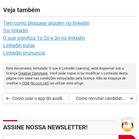
Veja também
Tem como bloquear alguém no linkedin
Ssi linkedin
O que significa 1o 2o e 3o no linkedin
Linkedin pulse
Linkedin pronuncia
Este documento, intitulado 'O que é LinkedIn Learning', está disponível sob a
licença
Creative Commons
. Você pode copiar e/ou modificar o conteúdo desta
página com base nas condições estipuladas pela licença. Não se esqueça de
creditar o
CCM
(
br.ccm.net
) ao utilizar este artigo.
Como usar o app do auxílio
Como recrutar candidatos
emergencial e solicitar o
nas redes sociais
benefício
ASSINE NOSSA NEWSLETTER!