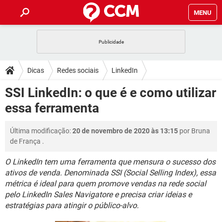
MENU
INÍCIO
JOGOS
WHATSAPP
DICAS
Dicas
Redes sociais
LinkedIn
CELULAR
FACEBOOK
JOGOS
WHATSAPP
DOWNLOADS
SSI LinkedIn: o que é e como utilizar
OUTLOOK
EXCEL
CELULAR
FACEBOOK
essa ferramenta
INSTAGRAM
JOGOS
GMAIL
WHATSAPP
FÓRUM
OUTLOOK
EXCEL
GUIA DE COMPRAS
CELULAR
FACEBOOK
Última modificação:
20 de novembro de 2020 às 13:15
por
Bruna
INSTAGRAM
JOGOS
GMAIL
WHATSAPP
GLOSSÁRIO
OUTLOOK
de França
.
EXCEL
GUIA DE COMPRAS
CELULAR
FACEBOOK
INSTAGRAM
JOGOS
GMAIL
WHATSAPP
O LinkedIn tem uma ferramenta que mensura o sucesso dos
OUTLOOK
EXCEL
ativos de venda. Denominada SSI (Social Selling Index), essa
GUIA DE COMPRAS
CELULAR
FACEBOOK
métrica é ideal para quem promove vendas na rede social
INSTAGRAM
GMAIL
OUTLOOK
EXCEL
pelo LinkedIn Sales Navigatore e precisa criar ideias e
GUIA DE COMPRAS
estratégias para atingir o público-alvo.
INSTAGRAM
GMAIL