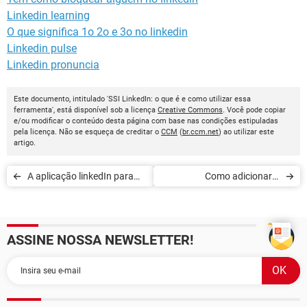
Linkedin learning
O que significa 1o 2o e 3o no linkedin
Linkedin pulse
Linkedin pronuncia
Este documento, intitulado 'SSI LinkedIn: o que é e como utilizar essa
ferramenta', está disponível sob a licença
Creative Commons
. Você pode copiar
e/ou modificar o conteúdo desta página com base nas condições estipuladas
pela licença. Não se esqueça de creditar o
CCM
(
br.ccm.net
) ao utilizar este
artigo.
A aplicação linkedIn para
Como adicionar a
Windows Phone: agora já
pronúncia do seu nome no
está disponível!
LinkedIn
ASSINE NOSSA NEWSLETTER!