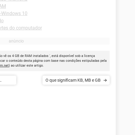
RAM
 -Windows 10
do
artes do computador
o vê os 4 GB de RAM instalados ', está disponível sob a licença
icar o conteúdo desta página com base nas condições estipuladas pela
cm.net
) ao utilizar este artigo.
O que significam KB, MB e GB