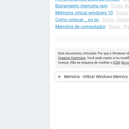
Barramento memoria ram
-
Dicas -
Memoria virtual windows 10
-
Dicas
Como colocar _ no pc
-
Dicas -Tecla
Memória de computador
-
Dicas - P
Este documento, intitulado 'Por que o Windows nã
Creative Commons
. Você pode copiar e/ou modif
licença. Não se esqueça de creditar o
CCM
(
br.c
Memória - Utilizar Windows Memory
Diagnostic