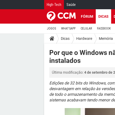
High-Tech
Saúde
FÓRUM
DICAS
JOGOS
WHATSAPP
CELULAR
FACEBOOK
Dicas
Hardware
Memória
Por que o Windows n
instalados
Última modificação:
4 de setembro de 
Edições de 32 bits do Windows, como
desvantagem em relação às versões 
de todo o armazenamento da memór
sistemas acabavam tendo menor des