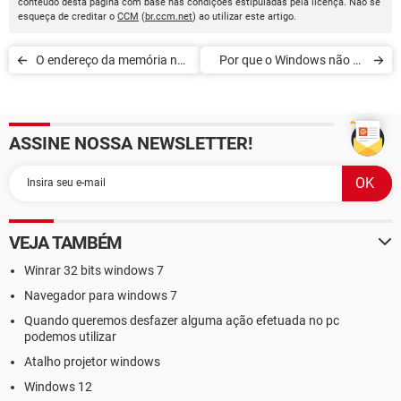
conteúdo desta página com base nas condições estipuladas pela licença. Não se
esqueça de creditar o
CCM
(
br.ccm.net
) ao utilizar este artigo.
O endereço da memória não
Por que o Windows não vê
pode ser 'Read' ou 'Written'
os 4 GB de RAM instalados
ASSINE NOSSA NEWSLETTER!
VEJA TAMBÉM
Winrar 32 bits windows 7
Navegador para windows 7
Quando queremos desfazer alguma ação efetuada no pc
podemos utilizar
Atalho projetor windows
Windows 12