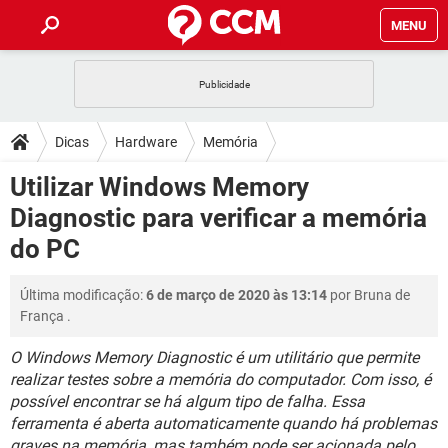
MENU
INÍCIO
JOGOS
WHATSAPP
DICAS
Dicas
Hardware
Memória
CELULAR
FACEBOOK
JOGOS
WHATSAPP
DOWNLOADS
Utilizar Windows Memory
OUTLOOK
EXCEL
CELULAR
FACEBOOK
Diagnostic para verificar a memória
INSTAGRAM
JOGOS
GMAIL
WHATSAPP
FÓRUM
OUTLOOK
EXCEL
do PC
GUIA DE COMPRAS
CELULAR
FACEBOOK
INSTAGRAM
JOGOS
GMAIL
WHATSAPP
GLOSSÁRIO
OUTLOOK
EXCEL
Última modificação:
6 de março de 2020 às 13:14
por
Bruna de
GUIA DE COMPRAS
CELULAR
FACEBOOK
França
.
INSTAGRAM
JOGOS
GMAIL
WHATSAPP
OUTLOOK
EXCEL
GUIA DE COMPRAS
CELULAR
FACEBOOK
O Windows Memory Diagnostic é um utilitário que permite
INSTAGRAM
GMAIL
realizar testes sobre a memória do computador. Com isso, é
OUTLOOK
EXCEL
possível encontrar se há algum tipo de falha. Essa
GUIA DE COMPRAS
INSTAGRAM
GMAIL
ferramenta é aberta automaticamente quando há problemas
graves na memória, mas também pode ser acionada pelo