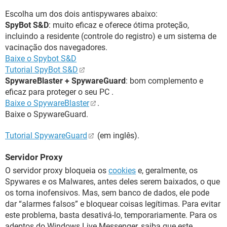
Escolha um dos dois antispywares abaixo:
SpyBot S&D
: muito eficaz e oferece ótima proteção,
incluindo a residente (controle do registro) e um sistema de
vacinação dos navegadores.
Baixe o Spybot S&D
Tutorial SpyBot S&D
SpywareBlaster + SpywareGuard
: bom complemento e
eficaz para proteger o seu PC .
Baixe o SpywareBlaster
.
Baixe o SpywareGuard.
Tutorial SpywareGuard
(em inglês).
Servidor Proxy
O servidor proxy bloqueia os
cookies
e, geralmente, os
Spywares e os Malwares, antes deles serem baixados, o que
os torna inofensivos. Mas, sem banco de dados, ele pode
dar “alarmes falsos” e bloquear coisas legítimas. Para evitar
este problema, basta desativá-lo, temporariamente. Para os
adeptos do Windows Live Messenger, saiba que este