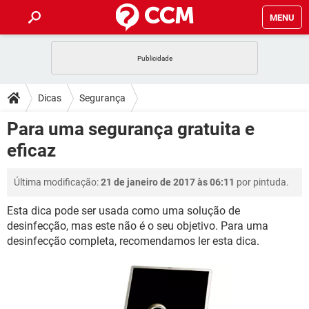
MENU
INÍCIO
JOGOS
WHATSAPP
DICAS
Dicas
Segurança
CELULAR
FACEBOOK
JOGOS
WHATSAPP
DOWNLOADS
Para uma segurança gratuita e
OUTLOOK
EXCEL
CELULAR
FACEBOOK
eficaz
INSTAGRAM
JOGOS
GMAIL
WHATSAPP
FÓRUM
OUTLOOK
EXCEL
GUIA DE COMPRAS
CELULAR
FACEBOOK
Última modificação:
21 de janeiro de 2017 às 06:11
por pintuda.
INSTAGRAM
JOGOS
GMAIL
WHATSAPP
GLOSSÁRIO
OUTLOOK
EXCEL
GUIA DE COMPRAS
CELULAR
FACEBOOK
Esta dica pode ser usada como uma solução de
INSTAGRAM
JOGOS
GMAIL
WHATSAPP
desinfecção, mas este não é o seu objetivo. Para uma
OUTLOOK
EXCEL
desinfecção completa, recomendamos ler esta dica.
GUIA DE COMPRAS
CELULAR
FACEBOOK
INSTAGRAM
GMAIL
OUTLOOK
EXCEL
GUIA DE COMPRAS
INSTAGRAM
GMAIL