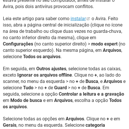
estava presente no seu computador, antes de instalar o
Avira, pois dois antivírus provocam conflitos.
Leia este artigo para saber como
instalar
o Avira. Feito
isso, abra a página central de inicialização (clique no ícone
na área de trabalho ou clique duas vezes no guarda-chuva,
no canto inferior direito da mesma), clique em
Configurações
(no canto superior direito) >
modo expert
(no
canto superior esquerdo). Na mesma página, em
Arquivos
,
selecione
Todos os arquivos
.
Em seguida, em
Outros ajustes
, selecione todas as caixas,
exceto
Ignorar os arquivos offline
. Clique no
+
, ao lado do
scanner, no menu da esquerda > no
+
de
Busca
, e
Arquivos
e
selecione
Tudo
> no
+
de
Guard
> no
+
de
Busca
. Em
seguida, selecione a opção
Controlar a leitura e a gravação
em
Modo de busca
e em
Arquivos
, escolha a opção
Todos
os arquivos
.
Selecione todas as opções em
Arquivos
. Clique no
+
e em
Gerais
, no menu da esquerda. Selecione
categoria