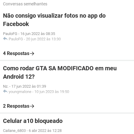
Conversas semelhantes
Não consigo visualizar fotos no app do
Facebook
PauloFG
-
16 jun 2022 às 08:35
PauloFG
-
20 jun 2022 às 13:30
4 Respostas
Como rodar GTA SA MODIFICADO em meu
Android 12?
Nz.
-
17 jun 2022 às 01:39
youngmalone
-
10 jun 2023 às 19:50
2 Respostas
Celular a10 bloqueado
Cailane_6803
-
6 abr 2022 às 12:28