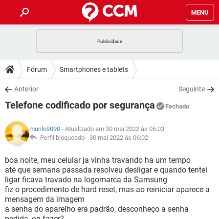
MENU
INÍCIO
JOGOS
WHATSAPP
DICAS
Fórum
Smartphones e tablets
CELULAR
FACEBOOK
JOGOS
WHATSAPP
DOWNLOADS
Anterior
Seguinte
OUTLOOK
EXCEL
CELULAR
FACEBOOK
Telefone codificado por segurança
INSTAGRAM
JOGOS
GMAIL
WHATSAPP
Fechado
FÓRUM
OUTLOOK
EXCEL
GUIA DE COMPRAS
CELULAR
FACEBOOK
murilo9090
- Atualizado em 30 mai 2022 às 06:03
INSTAGRAM
JOGOS
GMAIL
WHATSAPP
GLOSSÁRIO
Perfil bloqueado -
30 mai 2022 às 06:02
OUTLOOK
EXCEL
GUIA DE COMPRAS
CELULAR
FACEBOOK
INSTAGRAM
JOGOS
GMAIL
WHATSAPP
boa noite, meu celular ja vinha travando ha um tempo
OUTLOOK
EXCEL
até que semana passada resolveu desligar e quando tentei
GUIA DE COMPRAS
CELULAR
FACEBOOK
ligar ficava travado na logomarca da Samsung
INSTAGRAM
GMAIL
fiz o procedimento de hard reset, mas ao reiniciar aparece a
OUTLOOK
EXCEL
GUIA DE COMPRAS
mensagem da imagem
INSTAGRAM
GMAIL
a senha do aparelho era padrão, desconheço a senha
pedida, oq fazer?