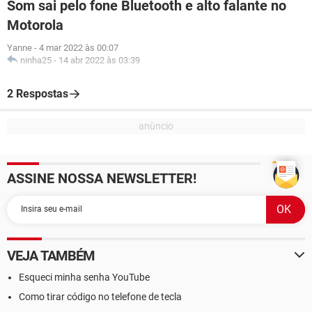
Som sai pelo fone Bluetooth e alto falante no
Motorola
Yanne
-
4 mar 2022 às 00:07
ninha25
-
14 abr 2022 às 03:39
2 Respostas
ASSINE NOSSA NEWSLETTER!
VEJA TAMBÉM
Esqueci minha senha YouTube
Como tirar código no telefone de tecla