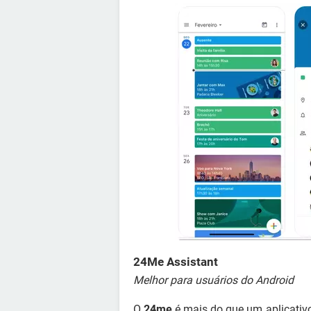
24Me Assistant
Melhor para usuários do Android
O
24me
é mais do que um aplicativo