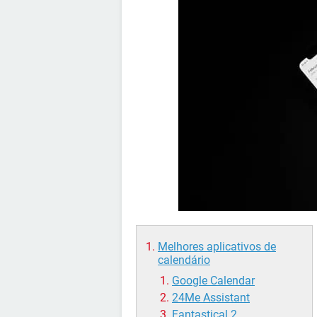
Melhores aplicativos de
calendário
Google Calendar
24Me Assistant
Fantastical 2