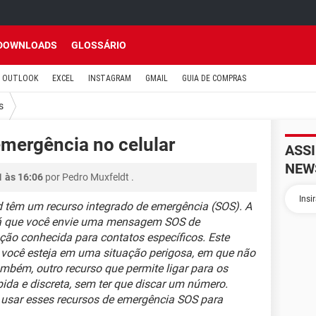
DOWNLOADS
GLOSSÁRIO
OUTLOOK
EXCEL
INSTAGRAM
GMAIL
GUIA DE COMPRAS
s
mergência no celular
ASS
NEW
1 às 16:06
por
Pedro Muxfeldt
.
d têm um recurso integrado de emergência (SOS). A
irá que você envie uma mensagem SOS de
ção conhecida para contatos específicos. Este
o você esteja em uma situação perigosa, em que não
mbém, outro recurso que permite ligar para os
ida e discreta, sem ter que discar um número.
e usar esses recursos de emergência SOS para