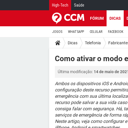
High-Tech
Saúde
FÓRUM
DICAS
JOGOS
WHATSAPP
CELULAR
FACEBOOK
Dicas
Telefonia
Fabricante
Como ativar o modo e
Última modificação:
14 de maio de 202
Ambos os dispositivos iOS e Androi
configuração deste recurso permit
emergência com sua última localiza
recurso pode salvar a sua vida cas
consiga falar com segurança. Há, ta
serviços de emergência de forma ráp
Neste artigo, veja como configurar 
iPhone, Android e smartwatches.