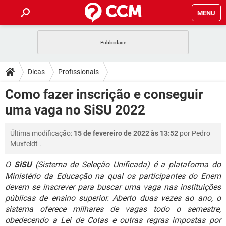
MENU
INÍCIO
JOGOS
WHATSAPP
DICAS
Dicas
Profissionais
CELULAR
FACEBOOK
JOGOS
WHATSAPP
DOWNLOADS
Como fazer inscrição e conseguir
OUTLOOK
EXCEL
CELULAR
FACEBOOK
uma vaga no SiSU 2022
INSTAGRAM
JOGOS
GMAIL
WHATSAPP
FÓRUM
OUTLOOK
EXCEL
GUIA DE COMPRAS
CELULAR
FACEBOOK
Última modificação:
15 de fevereiro de 2022 às 13:52
por
Pedro
INSTAGRAM
JOGOS
GMAIL
WHATSAPP
GLOSSÁRIO
OUTLOOK
Muxfeldt
.
EXCEL
GUIA DE COMPRAS
CELULAR
FACEBOOK
INSTAGRAM
JOGOS
GMAIL
WHATSAPP
O
SiSU
(Sistema de Seleção Unificada) é a plataforma do
OUTLOOK
EXCEL
Ministério da Educação na qual os participantes do Enem
GUIA DE COMPRAS
CELULAR
FACEBOOK
devem se inscrever para buscar uma vaga nas instituições
INSTAGRAM
GMAIL
OUTLOOK
EXCEL
públicas de ensino superior. Aberto duas vezes ao ano, o
GUIA DE COMPRAS
sistema oferece milhares de vagas todo o semestre,
INSTAGRAM
GMAIL
obedecendo a Lei de Cotas e outras regras impostas por