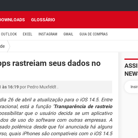
DOWNLOADS
GLOSSÁRIO
OUTLOOK
EXCEL
INSTAGRAM
GMAIL
GUIA DE COMPRAS
ade
ps rastreiam seus dados no
ASS
NEW
1 às 16:19
por
Pedro Muxfeldt
.
ia 26 de abril a atualização para o iOS 14.5. Entre
acional, está a função ‘
Transparência de rastreio
 possibilitar que o usuário decida se um aplicativo
ados de uso do software com outras empresas. A
sado polêmica desde que foi anunciada há alguns
urso, quais iPhones são compatíveis com o iOS 14.5