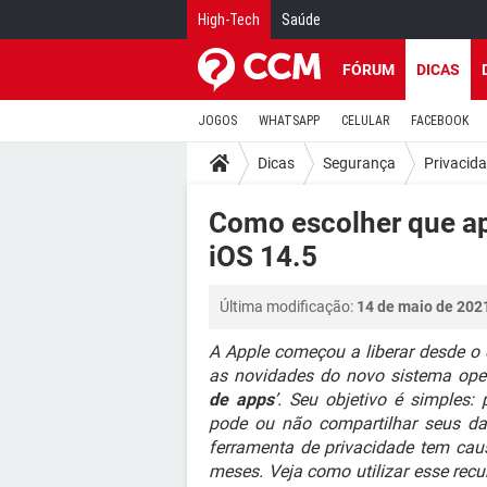
High-Tech
Saúde
FÓRUM
DICAS
JOGOS
WHATSAPP
CELULAR
FACEBOOK
Dicas
Segurança
Privacid
Como escolher que ap
iOS 14.5
Última modificação:
14 de maio de 202
A Apple começou a liberar desde o d
as novidades do novo sistema oper
de apps
’. Seu objetivo é simples:
pode ou não compartilhar seus d
ferramenta de privacidade tem cau
meses. Veja como utilizar esse rec