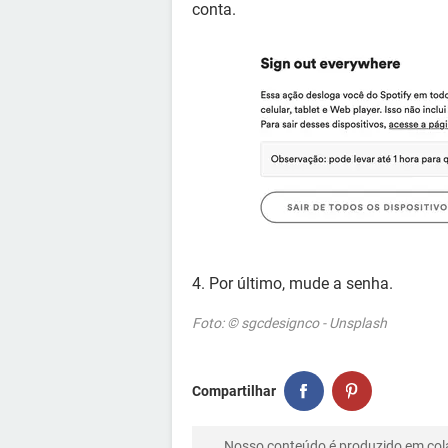
conta.
4. Por último, mude a senha.
Foto: © sgcdesignco - Unsplash
Compartilhar
Nosso conteúdo é produzido em co