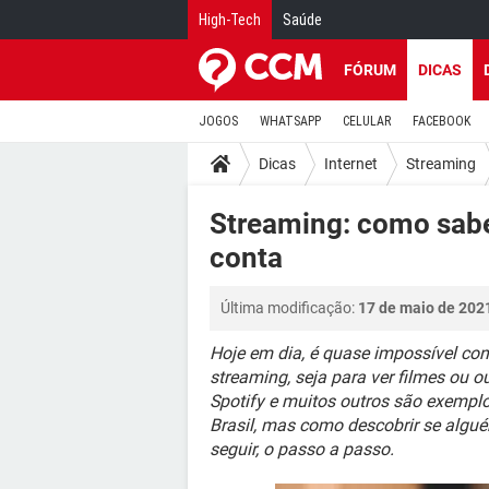
High-Tech
Saúde
FÓRUM
DICAS
JOGOS
WHATSAPP
CELULAR
FACEBOOK
Dicas
Internet
Streaming
Streaming: como sabe
conta
Última modificação:
17 de maio de 202
Hoje em dia, é quase impossível con
streaming, seja para ver filmes ou o
Spotify e muitos outros são exempl
Brasil, mas como descobrir se algu
seguir, o passo a passo.