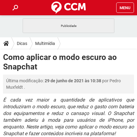
MENU
INÍCIO
JOGOS
WHATSAPP
DICAS
Dicas
Multimídia
CELULAR
FACEBOOK
JOGOS
WHATSAPP
DOWNLOADS
Como aplicar o modo escuro ao
OUTLOOK
EXCEL
CELULAR
FACEBOOK
Snapchat
INSTAGRAM
JOGOS
GMAIL
WHATSAPP
FÓRUM
OUTLOOK
EXCEL
GUIA DE COMPRAS
CELULAR
FACEBOOK
Última modificação:
29 de junho de 2021 às 10:38
por
Pedro
INSTAGRAM
JOGOS
GMAIL
WHATSAPP
GLOSSÁRIO
OUTLOOK
Muxfeldt
.
EXCEL
GUIA DE COMPRAS
CELULAR
FACEBOOK
INSTAGRAM
JOGOS
GMAIL
WHATSAPP
É cada vez maior a quantidade de aplicativos que
OUTLOOK
EXCEL
introduziram o modo escuro, que reduz o gasto com bateria
GUIA DE COMPRAS
CELULAR
FACEBOOK
dos equipamentos e reduz o cansaço visual. O Snapchat
INSTAGRAM
GMAIL
OUTLOOK
EXCEL
também aderiu à moda para usuários de iPhone, por
GUIA DE COMPRAS
enquanto. Neste artigo, veja como aplicar o modo escuro ao
INSTAGRAM
GMAIL
Snapchat e fazer conteúdos incríveis na plataforma!