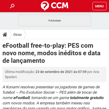
MENU
INÍCIO
JOGOS
WHATSAPP
DICAS
Dicas
CELULAR
FACEBOOK
JOGOS
WHATSAPP
DOWNLOADS
eFootball free-to-play: PES com
OUTLOOK
EXCEL
CELULAR
FACEBOOK
novo nome, modos inéditos e data
INSTAGRAM
JOGOS
GMAIL
WHATSAPP
FÓRUM
OUTLOOK
EXCEL
de lançamento
GUIA DE COMPRAS
CELULAR
FACEBOOK
INSTAGRAM
JOGOS
GMAIL
WHATSAPP
GLOSSÁRIO
OUTLOOK
EXCEL
Última modificação:
23 de setembro de 2021 às 07:59
por
Ana
GUIA DE COMPRAS
CELULAR
FACEBOOK
Spadari
.
INSTAGRAM
JOGOS
GMAIL
WHATSAPP
OUTLOOK
EXCEL
GUIA DE COMPRAS
CELULAR
FACEBOOK
A Konami resolveu presentear os jogadores de games de
INSTAGRAM
GMAIL
futebol – Pro Evolution Soccer – PES além de trocar de
OUTLOOK
EXCEL
nome
eFootball
, tornando-se um game
totalmente gratuito
GUIA DE COMPRAS
INSTAGRAM
GMAIL
com novos modos. A empresa também mexeu nas
mecânicas do jogo usando um novo motor gráfico. Junta-se