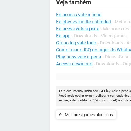
Veja também
Ea access vale a pena
Ea play vs kindle unlimited
- Melhor
Ea acess vale a pena
- Melhores res
Ea app
-
Downloads - Videogames
Grupo icq vale todo
-
Downloads - A
Como usar o ICQ no lugar do What
Play pass vale a pena
-
Dicas -Guia
Access download
-
Downloads - Org
Este documento, intitulado 'EA Play: vale a pena a
Você pode copiar e/ou modificar o conteúdo dest
esqueça de creditar o
CCM
(
br.ccm.net
) ao utiliz
Melhores games olímpicos