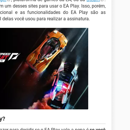
m um desses sites para usar o EA Play. Isso, porém,
cional e as funcionalidades do EA Play são as
elas você usou para realizar a assinatura.
y?
azer para decidir se o EA Play vale a pena é
se você