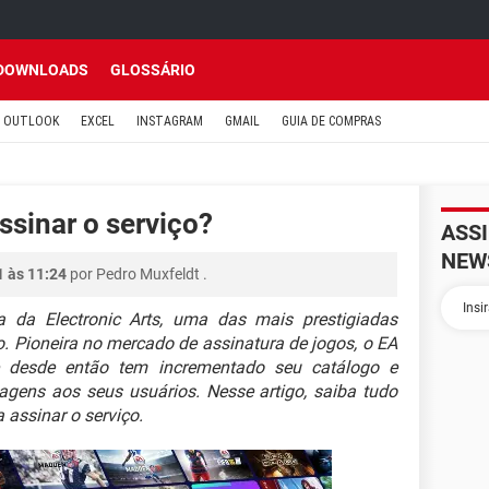
DOWNLOADS
GLOSSÁRIO
OUTLOOK
EXCEL
INSTAGRAM
GMAIL
GUIA DE COMPRAS
ssinar o serviço?
ASS
NEW
1 às 11:24
por
Pedro Muxfeldt
.
a da Electronic Arts, uma das mais prestigiadas
 Pioneira no mercado de assinatura de jogos, o EA
e desde então tem incrementado seu catálogo e
agens aos seus usuários. Nesse artigo, saiba tudo
 assinar o serviço.