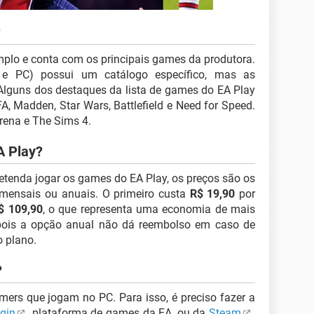
?
mplo e conta com os principais games da produtora.
x e PC) possui um catálogo específico, mas as
 Alguns dos destaques da lista de games do EA Play
A, Madden, Star Wars, Battlefield e Need for Speed.
rena e The Sims 4.
A Play?
tenda jogar os games do EA Play, os preços são os
mensais ou anuais. O primeiro custa
R$ 19,90
por
$ 109,90
, o que representa uma economia de mais
 pois a opção anual não dá reembolso em caso de
 plano.
?
mers que jogam no PC. Para isso, é preciso fazer a
igin
, plataforma de games da EA, ou da
Steam
.