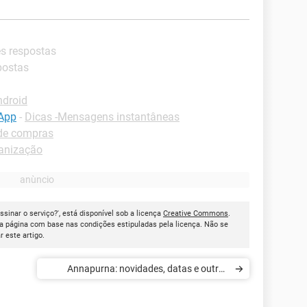
es respostas
postas
ndroid
sApp
-
Dicas -Mensagens instantâneas
 de compras
anização
ssinar o serviço?', está disponível sob a licença
Creative Commons
.
a página com base nas condições estipuladas pela licença. Não se
ar este artigo.
Annapurna: novidades, datas e outros
detalhes de seus jogos