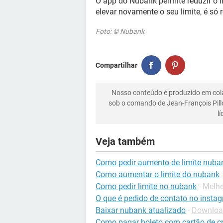
O app do Nubank permite reduzir o l
elevar novamente o seu limite, é só 
Foto: © Nubank
Compartilhar
Nosso conteúdo é produzido em co
sob o comando de Jean-François Pill
l
Veja também
Como pedir aumento de limite nuba
Como aumentar o limite do nubank
Como pedir limite no nubank
- Melh
O que é pedido de contato no insta
Baixar nubank atualizado
-
Download
Como pagar boleto com cartão de c