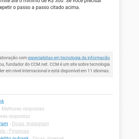
imite até o mínimo de R$ 300. Se você precisar
repetir o passo a passo citado acima.
laboração com
especialistas em tecnologia da informação
ou, fundador do CCM.net. CCM é um site sobre tecnologia
íder em nível internacional e está disponível em 11 idiomas.
nk
- Melhores respostas
ores respostas
gram
-
Dicas -Instagram
s - Finanças
rédito nubank
-
Dicas -Internet