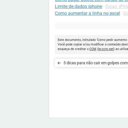
Limite de dados iphone
-
Dicas -iPh
Como aumentar a linha no excel
-
Di
Este documento, intitulado 'Como pedir aumento d
Você pode copiar e/ou modificar o conteúdo dest
esqueça de creditar o
CCM
(
br.ccm.net
) ao utiliz
5 dicas para não cair em golpes com
bancário