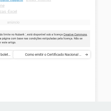
one
cas -Excel
o limite no Nubank ', está disponível sob a licença
Creative Commons
.
a página com base nas condições estipuladas pela licença. Não se
ar este artigo.
 boleto
Como emitir o Certificado Nacional de
Vacinação Covid-19 pelo celular