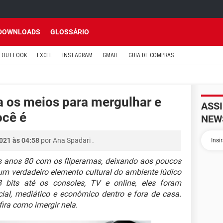
DOWNLOADS
GLOSSÁRIO
OUTLOOK
EXCEL
INSTAGRAM
GMAIL
GUIA DE COMPRAS
a os meios para mergulhar e
ASS
ocê é
NEW
021 às 04:58
por
Ana Spadari
.
s anos 80 com os fliperamas, deixando aos poucos
um verdadeiro elemento cultural do ambiente lúdico
bits até os consoles, TV e online, eles foram
ial, mediático e econômico dentro e fora de casa.
ira como imergir nela.