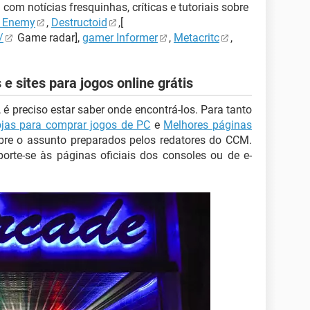
com notícias fresquinhas, críticas e tutoriais sobre
 Enemy
,
Destructoid
,[
/
Game radar],
gamer Informer
,
Metacritc
,
e sites para jogos online grátis
é preciso estar saber onde encontrá-los. Para tanto
ojas para comprar jogos de PC
e
Melhores páginas
re o assunto preparados pelos redatores do CCM.
orte-se às páginas oficiais dos consoles ou de e-