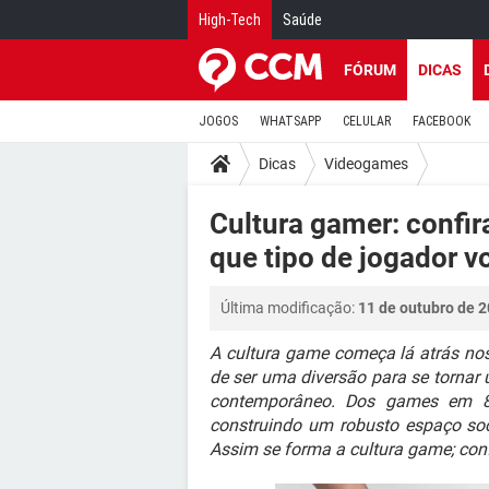
High-Tech
Saúde
FÓRUM
DICAS
JOGOS
WHATSAPP
CELULAR
FACEBOOK
Dicas
Videogames
Cultura gamer: confir
que tipo de jogador v
Última modificação:
11 de outubro de 2
A cultura game começa lá atrás no
de ser uma diversão para se tornar 
contemporâneo. Dos games em 8 
construindo um robusto espaço soc
Assim se forma a cultura game; conf