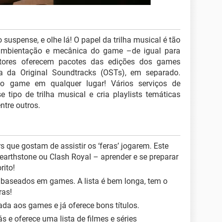
spense, e olhe lá! O papel da trilha musical é tão
 ambientação e mecânica do game –de igual para
ditores oferecem pacotes das edições dos games
a da Original Soundtracks (OSTs), em separado.
do game em qualquer lugar! Vários serviços de
tipo de trilha musical e cria playlists temáticas
entre outros.
s que gostam de assistir os ‘feras’ jogarem. Este
hearthstone ou Clash Royal – aprender e se preparar
rito!
 baseados em games. A lista é bem longa, tem o
ras!
da aos games e já oferece bons títulos.
ás e oferece uma lista de filmes e séries