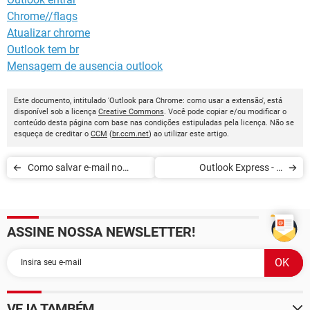
Chrome//flags
Atualizar chrome
Outlook tem br
Mensagem de ausencia outlook
Este documento, intitulado 'Outlook para Chrome: como usar a extensão', está
disponível sob a licença
Creative Commons
. Você pode copiar e/ou modificar o
conteúdo desta página com base nas condições estipuladas pela licença. Não se
esqueça de creditar o
CCM
(
br.ccm.net
) ao utilizar este artigo.
Como salvar e-mail no
Outlook Express - A
formato PDF
mensagem não foi enviada
(0x800c0131)
ASSINE NOSSA NEWSLETTER!
VEJA TAMBÉM