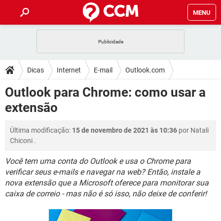
MENU
INÍCIO
JOGOS
WHATSAPP
DICAS
Dicas
Internet
E-mail
Outlook.com
CELULAR
FACEBOOK
JOGOS
WHATSAPP
DOWNLOADS
Outlook para Chrome: como usar a
OUTLOOK
EXCEL
CELULAR
FACEBOOK
extensão
INSTAGRAM
JOGOS
GMAIL
WHATSAPP
FÓRUM
OUTLOOK
EXCEL
GUIA DE COMPRAS
CELULAR
FACEBOOK
Última modificação:
15 de novembro de 2021 às 10:36
por
Natali
INSTAGRAM
JOGOS
GMAIL
WHATSAPP
GLOSSÁRIO
OUTLOOK
Chiconi
.
EXCEL
GUIA DE COMPRAS
CELULAR
FACEBOOK
INSTAGRAM
JOGOS
GMAIL
WHATSAPP
Você tem uma conta do Outlook e usa o Chrome para
OUTLOOK
EXCEL
verificar seus e-mails e navegar na web? Então, instale a
GUIA DE COMPRAS
CELULAR
FACEBOOK
nova extensão que a Microsoft oferece para monitorar sua
INSTAGRAM
GMAIL
OUTLOOK
EXCEL
caixa de correio - mas não é só isso, não deixe de conferir!
GUIA DE COMPRAS
INSTAGRAM
GMAIL