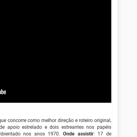
e concorre como melhor direção e roteiro original,
de apoio estrelado e dois estreantes nos papéis
ambientado nos anos 1970.
Onde assistir
: 17 de