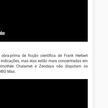
bra-prima de ficção científica de Frank Herbert
indicações, mas elas estão mais concentradas em
 Timothée Chalamet e Zendaya não disputam os
 HBO Max.