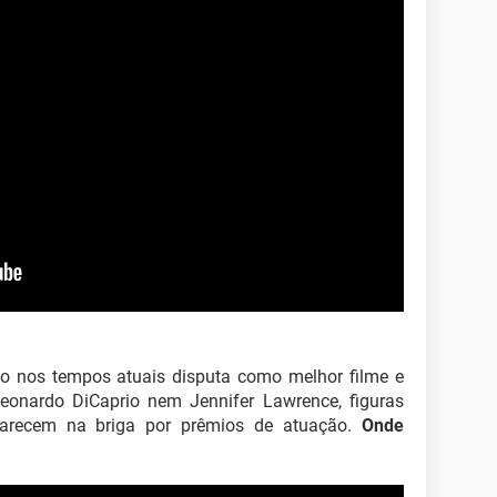
smo nos tempos atuais disputa como melhor filme e
eonardo DiCaprio nem Jennifer Lawrence, figuras
parecem na briga por prêmios de atuação.
Onde