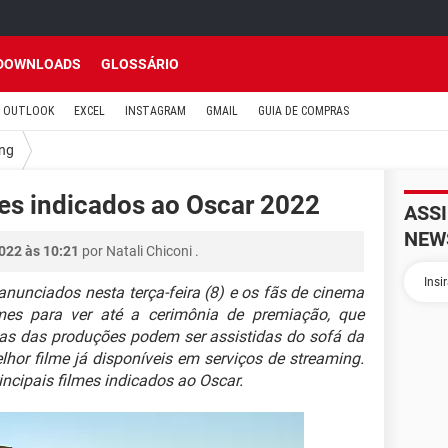
DOWNLOADS
GLOSSÁRIO
OUTLOOK
EXCEL
INSTAGRAM
GMAIL
GUIA DE COMPRAS
ing
mes indicados ao Oscar 2022
ASS
NEW
2022 às 10:21
por
Natali Chiconi
.
nunciados nesta terça-feira (8) e os fãs de cinema
mes para ver até a cerimônia de premiação, que
as das produções podem ser assistidas do sofá da
hor filme já disponíveis em serviços de streaming.
rincipais filmes indicados ao Oscar.