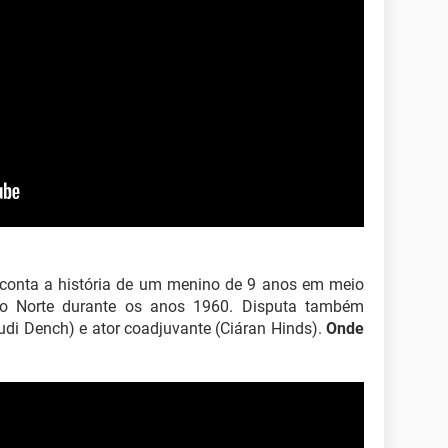
 conta a história de um menino de 9 anos em meio
 do Norte durante os anos 1960. Disputa também
Judi Dench) e ator coadjuvante (Ciáran Hinds).
Onde