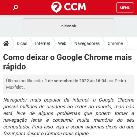
MENU
INÍCIO
JOGOS
WHATSAPP
DICAS
Dicas
Internet
Web
Navegadores
Chrome
CELULAR
FACEBOOK
JOGOS
WHATSAPP
DOWNLOADS
Como deixar o Google Chrome mais
OUTLOOK
EXCEL
CELULAR
FACEBOOK
rápido
INSTAGRAM
JOGOS
GMAIL
WHATSAPP
FÓRUM
OUTLOOK
EXCEL
GUIA DE COMPRAS
CELULAR
FACEBOOK
Última modificação:
1 de setembro de 2022 às 16:04
por
Pedro
INSTAGRAM
JOGOS
GMAIL
WHATSAPP
GLOSSÁRIO
OUTLOOK
Muxfeldt
.
EXCEL
GUIA DE COMPRAS
CELULAR
FACEBOOK
INSTAGRAM
JOGOS
GMAIL
WHATSAPP
Navegador mais popular da internet, o Google Chrome
OUTLOOK
EXCEL
possui milhões de usuários ao redor do mundo, mas não
GUIA DE COMPRAS
CELULAR
FACEBOOK
está livre de alguns problemas que podem tornar a
INSTAGRAM
GMAIL
OUTLOOK
EXCEL
navegação lenta e consumir muita memória do seu
GUIA DE COMPRAS
computador. Para isso, veja a seguir algumas dicas do que
INSTAGRAM
GMAIL
fazer para deixar o Chrome mais rápido.