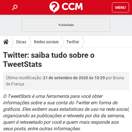
MENU
INÍCIO
JOGOS
WHATSAPP
DICAS
Dicas
Redes sociais
Twitter
CELULAR
FACEBOOK
JOGOS
WHATSAPP
DOWNLOADS
Twitter: saiba tudo sobre o
OUTLOOK
EXCEL
CELULAR
FACEBOOK
TweetStats
INSTAGRAM
JOGOS
GMAIL
WHATSAPP
FÓRUM
OUTLOOK
EXCEL
GUIA DE COMPRAS
CELULAR
FACEBOOK
Última modificação:
21 de setembro de 2020 às 10:29
por
Bruna
INSTAGRAM
JOGOS
GMAIL
WHATSAPP
GLOSSÁRIO
OUTLOOK
de França
.
EXCEL
GUIA DE COMPRAS
CELULAR
FACEBOOK
INSTAGRAM
JOGOS
GMAIL
WHATSAPP
O TweetStats é uma ferramenta para você obter
OUTLOOK
EXCEL
informações sobre a sua conta do Twitter em forma de
GUIA DE COMPRAS
CELULAR
FACEBOOK
gráficos. Eles exibem suas estatísticas de uso na rede social,
INSTAGRAM
GMAIL
OUTLOOK
EXCEL
organizando as publicações e retweets por dia da semana,
GUIA DE COMPRAS
quem é retweetado por você e quem mais responde aos
INSTAGRAM
GMAIL
seus posts, entre outras informações.