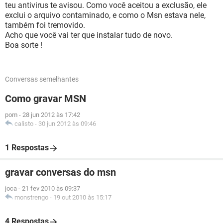
teu antivirus te avisou. Como você aceitou a exclusão, ele
exclui o arquivo contaminado, e como o Msn estava nele,
também foi tremovido.
Acho que você vai ter que instalar tudo de novo.
Boa sorte !
Conversas semelhantes
Como gravar MSN
pom
-
28 jun 2012 às 17:42
calisto
-
30 jun 2012 às 09:46
1 Respostas
gravar conversas do msn
joca
-
21 fev 2010 às 09:37
monstrengo
-
19 out 2010 às 15:17
4 Respostas