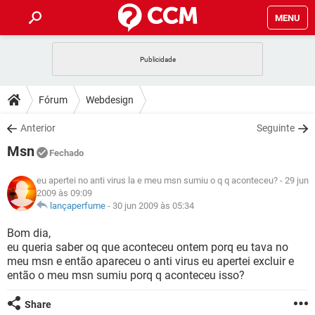
MENU
INÍCIO
JOGOS
WHATSAPP
DICAS
Fórum
Webdesign
CELULAR
FACEBOOK
JOGOS
WHATSAPP
DOWNLOADS
Anterior
Seguinte
OUTLOOK
EXCEL
CELULAR
FACEBOOK
Msn
INSTAGRAM
JOGOS
GMAIL
WHATSAPP
Fechado
FÓRUM
OUTLOOK
EXCEL
GUIA DE COMPRAS
CELULAR
FACEBOOK
eu apertei no anti virus la e meu msn sumiu o q q aconteceu?
- 29 jun
INSTAGRAM
JOGOS
GMAIL
WHATSAPP
2009 às 09:09
GLOSSÁRIO
OUTLOOK
EXCEL
lançaperfume
-
30 jun 2009 às 05:34
GUIA DE COMPRAS
CELULAR
FACEBOOK
INSTAGRAM
JOGOS
GMAIL
WHATSAPP
Bom dia,
OUTLOOK
EXCEL
eu queria saber oq que aconteceu ontem porq eu tava no
GUIA DE COMPRAS
CELULAR
FACEBOOK
meu msn e então apareceu o anti virus eu apertei excluir e
INSTAGRAM
GMAIL
OUTLOOK
EXCEL
então o meu msn sumiu porq q aconteceu isso?
GUIA DE COMPRAS
INSTAGRAM
GMAIL
Share