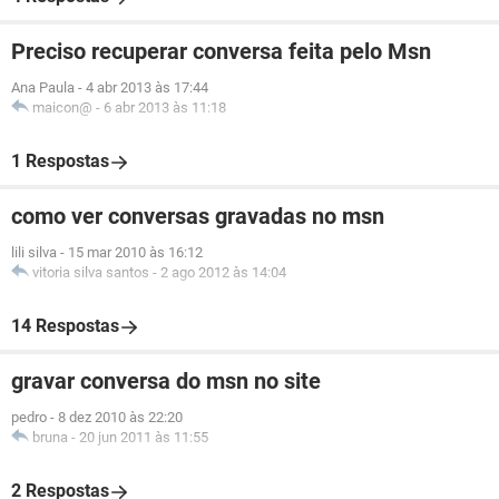
Preciso recuperar conversa feita pelo Msn
Ana Paula
-
4 abr 2013 às 17:44
maicon@
-
6 abr 2013 às 11:18
1 Respostas
como ver conversas gravadas no msn
lili silva
-
15 mar 2010 às 16:12
vitoria silva santos
-
2 ago 2012 às 14:04
14 Respostas
gravar conversa do msn no site
pedro
-
8 dez 2010 às 22:20
bruna
-
20 jun 2011 às 11:55
2 Respostas