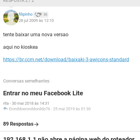
RESPOSTA 2 / 2
filipinho
36
28 jul 2009 às 12:10
tente baixar uma nova versao
aqui no kioskea
https://br.ccm.net/download/baixaki-3-awicons-standard
Conversas semelhantes
Entrar no meu Facebook Lite
rita
-
30 mai 2018 às 14:31
Eronildoeronildonildo76
-
25 mai 2019 às 01:30
89 Respostas
192.168.1.1 não abre a página web do roteador