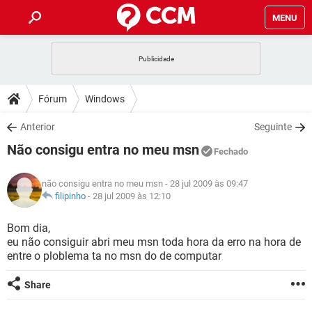
MENU
INÍCIO
JOGOS
WHATSAPP
DICAS
Fórum
Windows
CELULAR
FACEBOOK
JOGOS
WHATSAPP
DOWNLOADS
Anterior
Seguinte
OUTLOOK
EXCEL
CELULAR
FACEBOOK
Não consigu entra no meu msn
INSTAGRAM
JOGOS
GMAIL
WHATSAPP
Fechado
FÓRUM
OUTLOOK
EXCEL
GUIA DE COMPRAS
CELULAR
FACEBOOK
não consigu entra no meu msn
- 28 jul 2009 às 09:47
INSTAGRAM
JOGOS
GMAIL
WHATSAPP
GLOSSÁRIO
filipinho
-
28 jul 2009 às 12:10
OUTLOOK
EXCEL
GUIA DE COMPRAS
CELULAR
FACEBOOK
INSTAGRAM
JOGOS
GMAIL
WHATSAPP
Bom dia,
OUTLOOK
EXCEL
eu não consiguir abri meu msn toda hora da erro na hora de
GUIA DE COMPRAS
CELULAR
FACEBOOK
entre o ploblema ta no msn do de computar
INSTAGRAM
GMAIL
OUTLOOK
EXCEL
GUIA DE COMPRAS
Share
INSTAGRAM
GMAIL