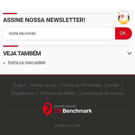
ASSINE NOSSA NEWSLETTER!
VEJA TAMBÉM
Entra no msn online
Equipe
Termos de uso
Política de Privacidade
Contato
Regulamento
A Revista Da Mulher
Configuração de cookies
saude.ccm.net