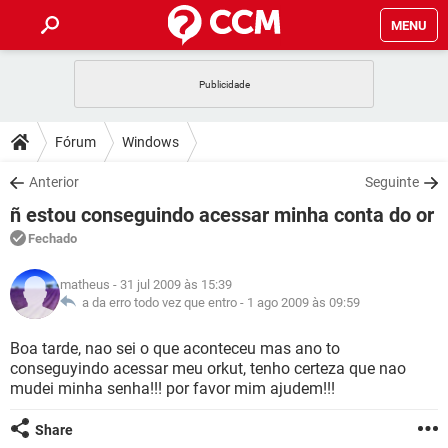
MENU
INÍCIO
JOGOS
WHATSAPP
DICAS
Fórum
Windows
CELULAR
FACEBOOK
JOGOS
WHATSAPP
DOWNLOADS
Anterior
Seguinte
OUTLOOK
EXCEL
CELULAR
FACEBOOK
ñ estou conseguindo acessar minha conta do or
INSTAGRAM
JOGOS
GMAIL
WHATSAPP
FÓRUM
OUTLOOK
EXCEL
Fechado
GUIA DE COMPRAS
CELULAR
FACEBOOK
INSTAGRAM
JOGOS
GMAIL
WHATSAPP
GLOSSÁRIO
OUTLOOK
matheus
- 31 jul 2009 às 15:39
EXCEL
GUIA DE COMPRAS
CELULAR
FACEBOOK
a da erro todo vez que entro -
1 ago 2009 às 09:59
INSTAGRAM
JOGOS
GMAIL
WHATSAPP
OUTLOOK
EXCEL
Boa tarde, nao sei o que aconteceu mas ano to
GUIA DE COMPRAS
CELULAR
FACEBOOK
conseguyindo acessar meu orkut, tenho certeza que nao
INSTAGRAM
GMAIL
mudei minha senha!!! por favor mim ajudem!!!
OUTLOOK
EXCEL
GUIA DE COMPRAS
INSTAGRAM
GMAIL
Share