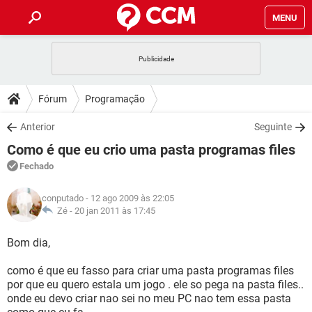
MENU
INÍCIO
JOGOS
WHATSAPP
DICAS
Fórum
Programação
CELULAR
FACEBOOK
JOGOS
WHATSAPP
DOWNLOADS
Anterior
Seguinte
OUTLOOK
EXCEL
CELULAR
FACEBOOK
Como é que eu crio uma pasta programas files
INSTAGRAM
JOGOS
GMAIL
WHATSAPP
FÓRUM
OUTLOOK
EXCEL
Fechado
GUIA DE COMPRAS
CELULAR
FACEBOOK
INSTAGRAM
JOGOS
GMAIL
WHATSAPP
GLOSSÁRIO
OUTLOOK
conputado
- 12 ago 2009 às 22:05
EXCEL
GUIA DE COMPRAS
CELULAR
FACEBOOK
Zé -
20 jan 2011 às 17:45
INSTAGRAM
JOGOS
GMAIL
WHATSAPP
OUTLOOK
EXCEL
Bom dia,
GUIA DE COMPRAS
CELULAR
FACEBOOK
INSTAGRAM
GMAIL
como é que eu fasso para criar uma pasta programas files
OUTLOOK
EXCEL
GUIA DE COMPRAS
por que eu quero estala um jogo . ele so pega na pasta files..
INSTAGRAM
GMAIL
onde eu devo criar nao sei no meu PC nao tem essa pasta