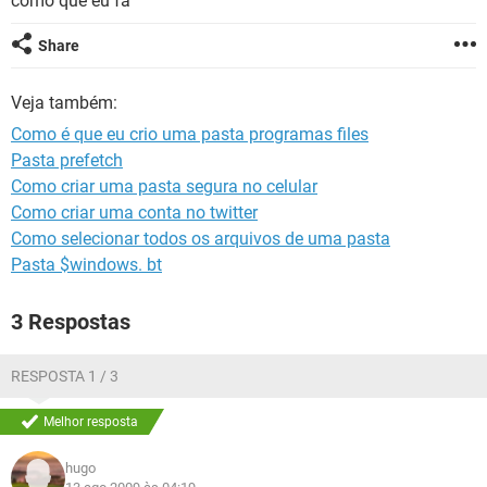
como que eu fa
GUIA DE COMPRAS
Share
Veja também:
Como é que eu crio uma pasta programas files
Pasta prefetch
Como criar uma pasta segura no celular
Como criar uma conta no twitter
Como selecionar todos os arquivos de uma pasta
Pasta $windows. bt
3 Respostas
RESPOSTA 1 / 3
Melhor resposta
hugo