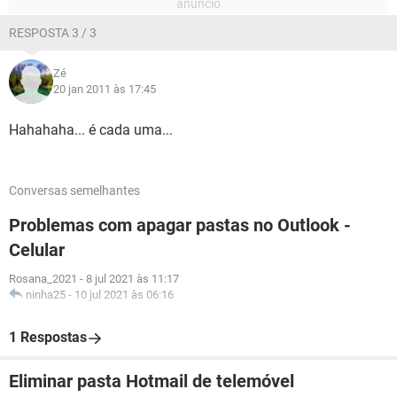
RESPOSTA 3 / 3
Zé
20 jan 2011 às 17:45
Hahahaha... é cada uma...
Conversas semelhantes
Problemas com apagar pastas no Outlook -
Celular
Rosana_2021
-
8 jul 2021 às 11:17
ninha25
-
10 jul 2021 às 06:16
1 Respostas
Eliminar pasta Hotmail de telemóvel